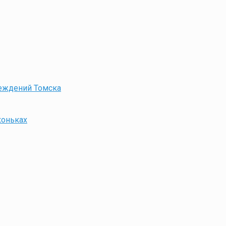
еждений Томска
коньках