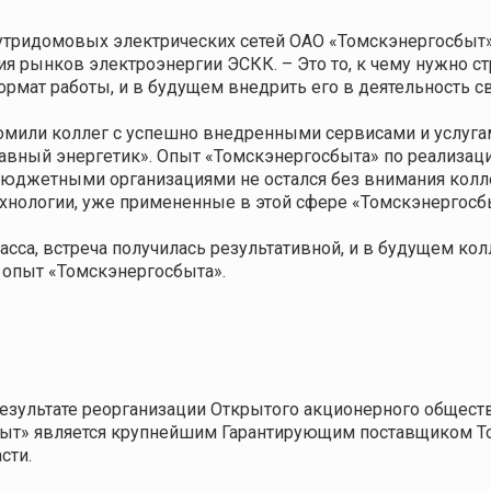
нутридомовых электрических сетей ОАО «Томскэнергосбыт»
ния рынков электроэнергии ЭСКК. – Это то, к чему нужно
ормат работы, и в будущем внедрить его в деятельность с
омили коллег с успешно внедренными сервисами и услугам
лавный энергетик». Опыт «Томскэнергосбыта» по реализац
бюджетными организациями не остался без внимания колле
хнологии, уже примененные в этой сфере «Томскэнергосб
сса, встреча получилась результативной, и в будущем ко
 опыт «Томскэнергосбыта».
езультате реорганизации Открытого акционерного общест
ыт» является крупнейшим Гарантирующим поставщиком То
сти.