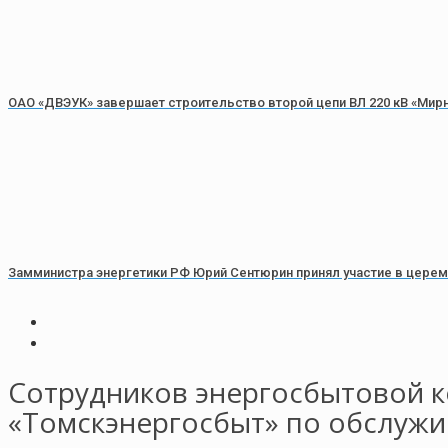
ОАО «ДВЭУК» завершает строительство второй цепи ВЛ 220 кВ «Мирн
Замминистра энергетики РФ Юрий Сентюрин принял участие в цер
Сотрудников энергосбытовой к
«Томскэнергосбыт» по обслуж