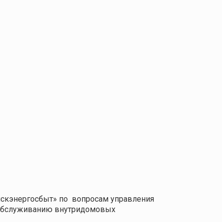
мскэнергосбыт» по
вопросам управления
о обслуживанию внутридомовых