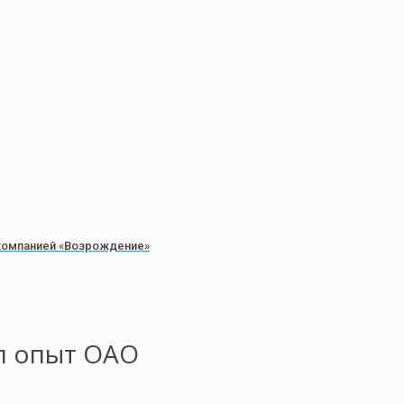
компанией «Возрождение»
л опыт ОАО