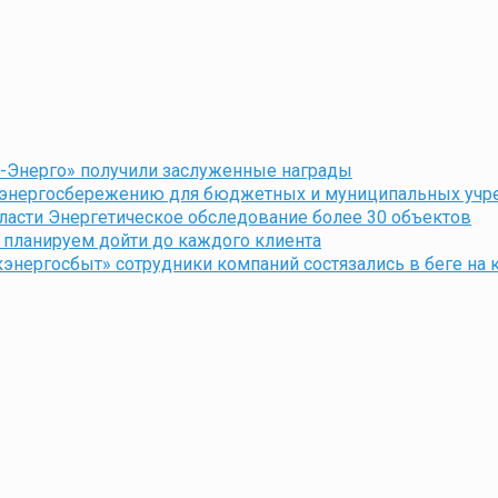
-Энерго» получили заслуженные награды
о энергосбережению для бюджетных и муниципальных учр
асти Энергетическое обследование более 30 объектов
планируем дойти до каждого клиента
кэнергосбыт» сотрудники компаний состязались в беге на 