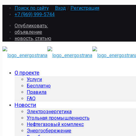
Поиск по сайту
Вход
/
Регистрация
+7 (969) 999-5744
Опубликовать:
объявление
новость, статью
О проекте
Услуги
Бесплатно
Правила
FAQ
Новости
Электроэнергетика
Угольная промышленность
Нефтегазовый комплекс
Энергосбережение