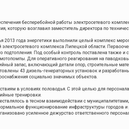
еспечения бесперебойной работы
электросетевого компле
ия, которую возглавил заместитель директора по технич
ья 2013 года энергетики выполнили целый комплекс меро
й электросетевого комплекса Липецкой области. Первооч
го
подтопления. Под особый контроль поставлена также и
с
 мотопомпы.
Для оперативного реагирования на паводковы
арийный запас, включающий детали опор, строительные мат
отовлены 43
дизель-генераторных установок и разработа
троснабжения социально значимых объектов.
йствиям в условиях половодья. С этой целью для персона
ийные тренировки.
ствлялось в тесном взаимодействии с муниципалитетами
ормальное функционирование инфраструктуры городов и 
ганизовано усиленное дежурство ответственного персонал