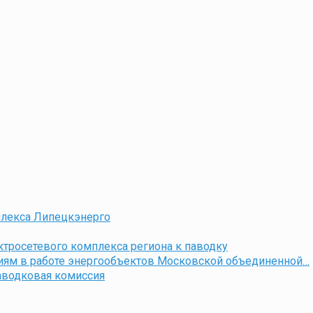
плекса Липецкэнерго
ктросетевого комплекса региона к паводку
ниям в работе энергообъектов Московской объединенной…
аводковая комиссия