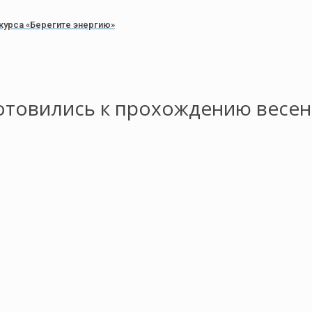
урса «Берегите энергию»
отовились к прохождению весе