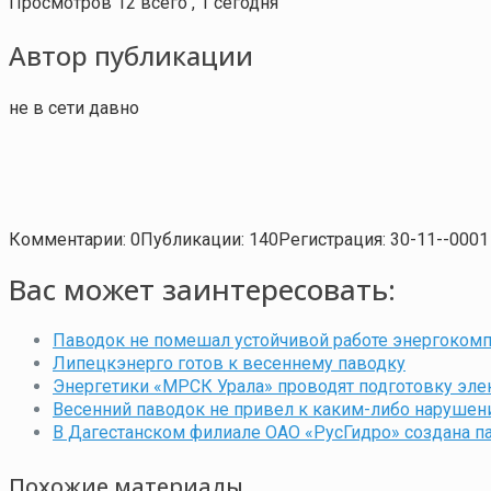
Просмотров 12 всего , 1 сегодня
Автор публикации
не в сети давно
Комментарии: 0
Публикации: 140
Регистрация: 30-11--0001
Вас может заинтересовать:
Паводок не помешал устойчивой работе энергоком
Липецкэнерго готов к весеннему паводку
Энергетики «МРСК Урала» проводят подготовку эле
Весенний паводок не привел к каким-либо наруше
В Дагестанском филиале ОАО «РусГидро» создана п
Похожие материалы