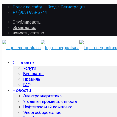
Поиск по сайту
Вход
/
Регистрация
+7 (969) 999-5744
Опубликовать:
объявление
новость, статью
О проекте
Услуги
Бесплатно
Правила
FAQ
Новости
Электроэнергетика
Угольная промышленность
Нефтегазовый комплекс
Энергосбережение