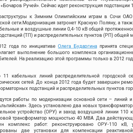
 «Бочаров Ручей». Сейчас идет реконструкция подстанции 
фраструктуры к Зимним Олимпийским играм в Сочи ОАО
кой сети.Модернизация затронет Красную Поляну, а такж
кабельные и воздушные линии 0,4-10 кВ общей протяженно
дстанций (ТП) и распределительных пунктов (РП) общей 
012 года по инициативе
Олега Бударгина
принята специ
лагает выполнение большого комплекса организационны
телей. На реализацию этой программы только в 2012 году
 11 кабельных линий распределительной городской се
рических сетей. До конца 2012 года будет завершен ремо
орматорных подстанций и распределительных пунктов гор
тся работы по модернизации основной сети – линий и п
Альпийская». Здесь установлено два новых трансформато
тельное устройство (ОРУ) и заход воздушной линии 110
силовой трансформатор мощностью 40 МВА. Два действую
н комплекс работ: реконструировано ОРУ-110 кВ, 
тированы две установки для компенсации реактивно