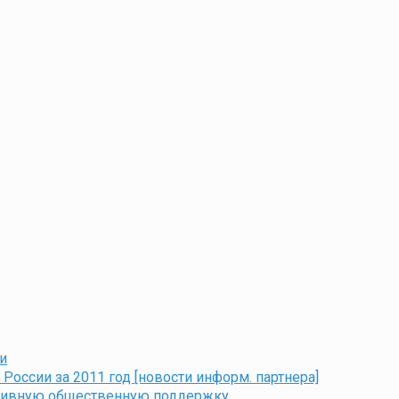
и
оссии за 2011 год [новости информ. партнера]
ктивную общественную поддержку