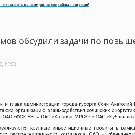
готовность к ликвидации аварийных ситуаций
омов обсудили задачи по повы
2, 23:00
н и глава администрации города-курорта Сочи Анатоли
 также организацию взаимодействия сочинских энергетик
и, ОАО «ФСК ЕЭС», ОАО «Холдинг МРСК» и ОАО «Кубаньэнер
еализуются крупные инвестиционные проекты в рамках
вого распределительного комплекса. ОАО «Кубаньэнер