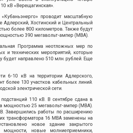
110 кВ «Верещагинская».
 «Кубаньэнерго» проводит масштабную
е Адлерский, Хостинский и Центральный
стью более 800 километров. Также будут
мощностью 390 мегавольт-ампер (МВА).
альная Программа неотложных мер по
х и технических мероприятий, которые
 будет направлено 510 млн. рублей. Еще
ти 6-10 кВ на территории Адлерского,
нт более 130 участков кабельных линий.
одской электрической сети.
одстанций 110 кВ. В сентябре сдана в
ра мощностью 25 мегавольт-ампер (МВА).
 кВ. Завершились работы по расширению
щих трансформатора 16 МВА заменены на
установлено новое здание закрытого
й мощности, новые молниеприемники,