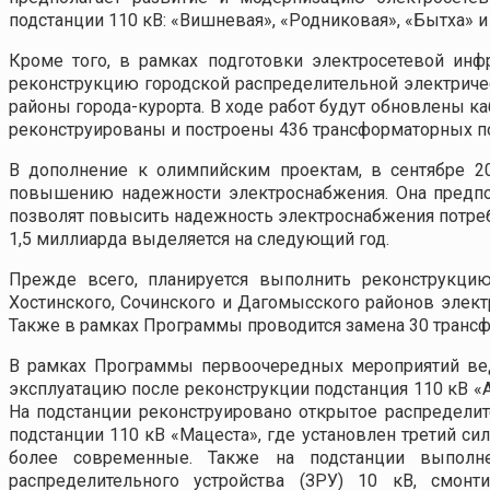
подстанции 110 кВ: «Вишневая», «Родниковая», «Бытха» и
Кроме того, в рамках подготовки электросетевой ин
реконструкцию городской распределительной электричес
районы города-курорта. В ходе работ будут обновлены 
реконструированы и построены 436 трансформаторных по
В дополнение к олимпийским проектам, в сентябре 2
повышению надежности электроснабжения. Она предпо
позволят повысить надежность электроснабжения потреби
1,5 миллиарда выделяется на следующий год.
Прежде всего, планируется выполнить реконструкцию
Хостинского, Сочинского и Дагомысского районов элект
Также в рамках Программы проводится замена 30 трансф
В рамках Программы первоочередных мероприятий веду
эксплуатацию после реконструкции подстанция 110 кВ «
На подстанции реконструировано открытое распредели
подстанции 110 кВ «Мацеста», где установлен третий 
более современные. Также на подстанции выполне
распределительного устройства (ЗРУ) 10 кВ, смон