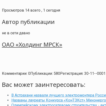
Просмотров 14 всего , 1 сегодня
Автор публикации
не в сети давно
ОАО «Холдинг МРСК»
Комментарии: 0
Публикации: 580
Регистрация: 30-11--0001
Вас может заинтересовать:
В Астрахани назвали лучшего электромонтера Росси
Названы лауреаты Конкурса «КонТЭКст» Минэнерго Р
Олимпийскому электросетевому строительству - а