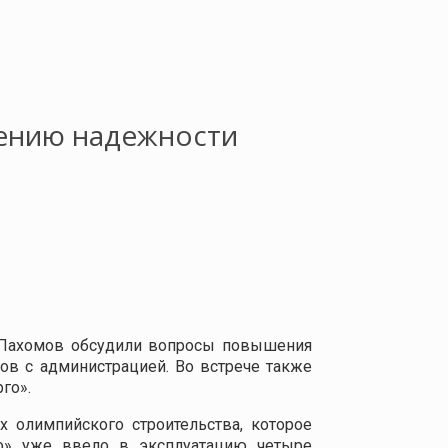
шению надежности
й Пахомов обсудили вопросы повышения
ов с администрацией. Во встрече также
го».
 олимпийского строительства, которое
го» уже ввело в эксплуатацию четыре