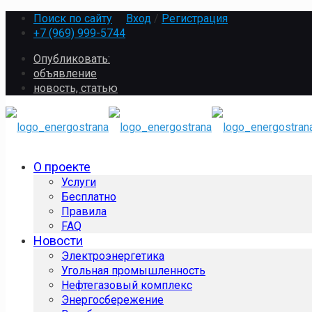
Поиск по сайту
Вход
/
Регистрация
+7 (969) 999-5744
Опубликовать:
объявление
новость, статью
О проекте
Услуги
Бесплатно
Правила
FAQ
Новости
Электроэнергетика
Угольная промышленность
Нефтегазовый комплекс
Энергосбережение