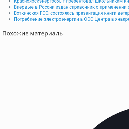
Красноярскэнергосбыт презентовал школьникам кни
Впервые в России издан справочник о применении 
Воткинская ГЭС: состоялась презентация книги вете
Потребление электроэнергии в ОЭС Центра в январе
Похожие материалы