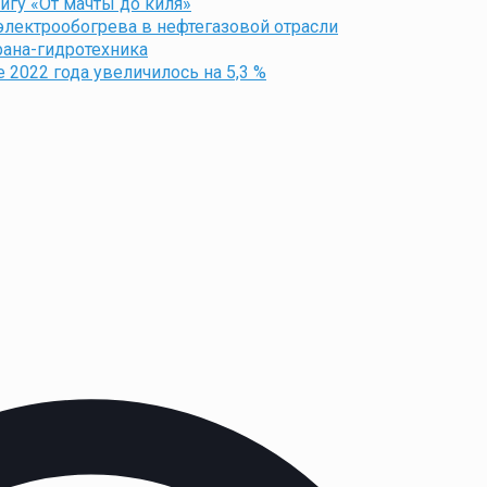
гу «От мачты до киля»
электрообогрева в нефтегазовой отрасли
рана-гидротехника
 2022 года увеличилось на 5,3 %