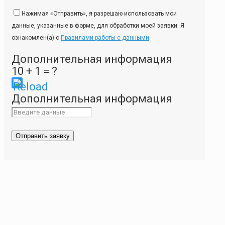
Нажимая «Отправить», я разрешаю использовать мои
данные, указанные в форме, для обработки моей заявки. Я
ознакомлен(а) с
Правилами работы с данными
.
Дополнительная информация
10 + 1 = ?
Please
Дополнительная информация
enter
the
characters
shown
in
the
CAPTCHA
to
ensure
that