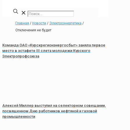
✕
Главная
/
Новости
/
Электроэнергетика
/
Отключения не будет
Команда ОАО «Курскрегионэнергосбыт» заняла первое
место в эстафете III слета молодежи Курского
Электропрофсоюза
Алексей Миллер выступил на селекторном совещании,
посвященном Дню работников нефтяной и газовой
промышленности