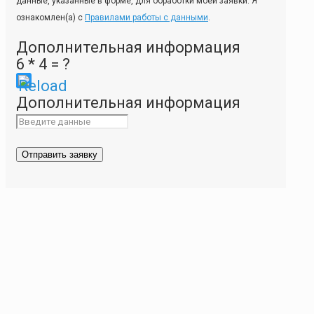
данные, указанные в форме, для обработки моей заявки. Я
ознакомлен(а) с
Правилами работы с данными
.
Дополнительная информация
6 * 4 = ?
Please
Дополнительная информация
enter
the
characters
shown
in
the
CAPTCHA
to
ensure
that
you
are