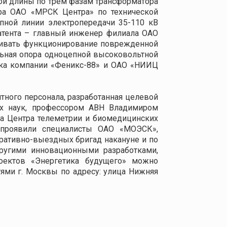
ной длины по трем фазам трансформатора
ора ОАО «МРСК Центра» по технической
пной линии электропередачи 35-110 кВ
атента – главный инженер филиала ОАО
ливать функционирование поврежденной
льная опора одноцепной высоковольтной
тка компании «Феникс-88» и ОАО «НИИЦ
ного персонала, разработанная целевой
их наук, профессором АВН Владимиром
ка Центра телеметрии и биомедицинских
а) проявили специалисты ОАО «МОЭСК»,
ративно-выездных бригад накануне и по
ругими инновационными разработками,
оектов «Энергетика будущего» можно
ями г. Москвы по адресу: улица Нижняя