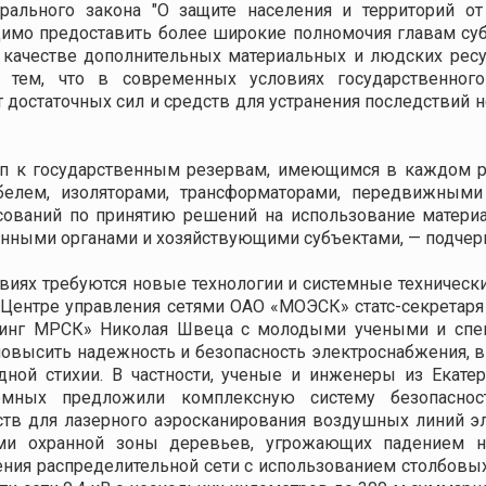
рального закона "О защите населения и территорий о
ходимо предоставить более широкие полномочия главам с
качестве дополнительных материальных и людских ресу
о тем, что в современных условиях государственног
 достаточных сил и средств для устранения последствий 
туп к государственным резервам, имеющимся в каждом 
белем, изоляторами, трансформаторами, передвижным
сований по принятию решений на использование матери
нными органами и хозяйствующими субъектами, — подчерк
иях требуются новые технологии и системные технически
 Центре управления сетями ОАО «МОЭСК» статс-секретаря
динг МРСК» Николая Швеца с молодыми учеными и спец
высить надежность и безопасность электроснабжения, в 
дной стихии. В частности, ученые и инженеры из Екате
емных предложили комплексную систему безопаснос
ств для лазерного аэросканирования воздушных линий э
ами охранной зоны деревьев, угрожающих падением н
ения распределительной сети с использованием столбовых