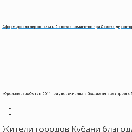
Сформирован персональный состав комитетов при Совете директо
«Орелэнергосбыт» в 2011 году перечислил в бюджеты всех уровней
Жители городов Кубани благод