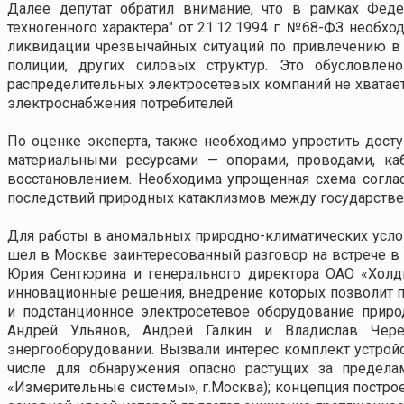
Далее депутат обратил внимание, что в рамках Феде
техногенного характера" от 21.12.1994 г. №68-ФЗ необ
ликвидации чрезвычайных ситуаций по привлечению в 
полиции, других силовых структур. Это обусловлен
распределительных электросетевых компаний не хватает
электроснабжения потребителей.
По оценке эксперта, также необходимо упростить дос
материальными ресурсами — опорами, проводами, ка
восстановлением. Необходима упрощенная схема согла
последствий природных катаклизмов между государстве
Для работы в аномальных природно-климатических услов
шел в Москве заинтересованный разговор на встрече в
Юрия Сентюрина и генерального директора ОАО «Хол
инновационные решения, внедрение которых позволит по
и подстанционное электросетевое оборудование приро
Андрей Ульянов, Андрей Галкин и Владислав Чер
энергооборудовании. Вызвали интерес комплект устрой
числе для обнаружения опасно растущих за предел
«Измерительные системы», г.Москва); концепция постро