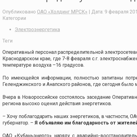
Опубликовано
ОАО «Холдинг МРСК»
| Дата:
9 февраля 201
Категории
Электроэнергетика
Теги
Оперативный персонал распределительной электросетев
Краснодарском крае, где 7-8 февраля с.г. электроснабж
температуре воздуха –16 градусов.
По имеющейся информации, полностью запитаны потреб
Геленджикского и Анапского районов, где сегодня было 
Вчера в Новороссийске состоялось заседание Оперативн
региона высоко оценил действия энергетиков.
– Хочу поблагодарить наших энергетиков, в частности, О
губернатор. –
Я объявляю им благодарность от жителе
ОАО «Кубаньэнерго» наряду с аварийно-восстановител