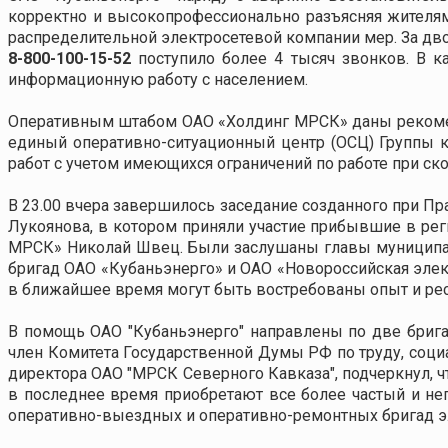
корректно и высокопрофессионально разъясняя жител
распределительной электросетевой компании мер. За дв
8-800-100-15-52
поступило более 4 тысяч звонков. В 
информационную работу с населением.
Оперативным штабом ОАО «Холдинг МРСК» даны рекомен
единый оперативно-ситуационный центр (ОСЦ) Группы к
работ с учетом имеющихся ограничений по работе при ск
В 23.00 вчера завершилось заседание созданного при П
Лукоянова, в котором приняли участие прибывшие в ре
МРСК» Николай Швец. Были заслушаны главы муниципа
бригад ОАО «Кубаньэнерго» и ОАО «Новороссийская элек
в ближайшее время могут быть востребованы опыт и ре
В помощь ОАО "Кубаньэнерго" направлены по две бриг
член Комитета Государственной Думы РФ по труду, соци
директора ОАО "МРСК Северного Кавказа", подчеркнул, 
в последнее время приобретают все более частый и не
оперативно-выездных и оперативно-ремонтных бригад эл