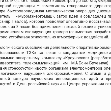
ти сети 0,4 кВ с нескольких километров до 300 м суммар
торной подстанции — заместитель генерального директ
ире быстровозводимая металлическая опора для двухце
дитель – «Муромэнергомаш», автор идеи и совладелец п
андр Павлов), которая позволяет оперативно восстанав
овек за 8 часов без применения тяжелой техники; уника
применением изолирующих траверс (совместная разрабо
око-устойчивая относительно атмосферных воздействий.
огического обеспечения деятельности оперативно-ремонт
безопасности ТЭК» во главе с кандидатом медицинск
граммно-аппаратному комплексу «Кроуноскоп» (разработ
университета телекоммуникаций им. М.А.Бонч-Бруевич
вня стрессоустойчивости организма электромонтеров опе
логических нарушений электроснабжения. С этими и д
жный конкурс наукоемких инновационных идей и пр
нутой в День российской науки в Центре управления сет