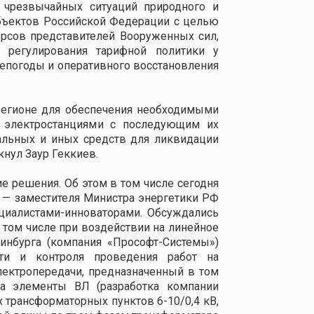
т чрезвычайных ситуаций природного и
убъектов Российской Федерации с целью
рсов представителей Вооруженных сил,
о регулирования тарифной политики у
непогоды и оперативного восстановления
регионе для обеспечения необходимыми
и электростанциями с последующим их
альных и иных средств для ликвидации
нул Заур Геккиев.
е решения. Об этом в том числе сегодня
 — заместителя Министра энергетики РФ
иалистами-инноваторами. Обсуждались
том числе при воздействии на линейное
ринбурга (компания «Прософт-Системы»)
ти и контроля проведения работ на
лектропередачи, предназначенный в том
а элементы ВЛ (разработка компании
 трансформаторных пунктов 6-10/0,4 кВ,