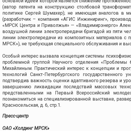
основной идеей которой является снижение протяженнос
(автор патента на конструкцию столбовой трансформа
политике Сергей Шумахер); не имеющая аналогов в м
(разработчик – компания «АГИС Инжиниринг», произво
«МРСК Центра и Приволжья» — «Владимирэнерго» Алекс
воздушной линии электропередачи бригадой из пяти чел
линии электропередачи из композитных материалов с 
МРСК»), не требующая специального обслуживания и выс
Особый интерес вызвала концепция системы психофизиол
проблемной группой Научного отделения «Проблемы 
Михайлиным. Практический интерес к концепции и про
технологий Санкт-Петербургского государственного 
подтвердив важность оценки адаптивного резерва и уро
завершению ликвидации последствий массовых техно
представленными на Первый Всероссийский молоде
познакомиться на специализированной выставке, развер
Красносельская, д. 6, стр.1.
Пресс-центр
ОАО «Холдинг МРСК»