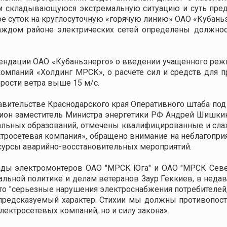
ям складывающуюся экстремальную ситуацию и суть пре
ое суток на круглосуточную «горячую линию» ОАО «Кубан
каждом районе электрических сетей определены должно
дации ОАО «Кубаньэнерго» о введении учащенного режи
омпаний «Холдинг МРСК», о расчете сил и средств для 
орости ветра выше 15 м/с.
равительстве Краснодарского края Оперативного штаба по
гион заместитель Министра энергетики РФ Андрей Шишки
льных образований, отмечены квалифицированные и сл
тросетевая компания», обращено внимание на неблагоприя
сурсы аварийно-восстановительных мероприятий.
ады электромонтеров ОАО "МРСК Юга" и ОАО "МРСК Север
альной политике и делам ветеранов Заур Геккиев, в нед
что "серьезные нарушения электроснабжения потребителе
предсказуемый характер. Стихии мы должны противопост
ектросетевых компаний, но и силу закона».