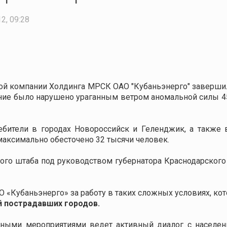
2, 09:28
ой компании Холдинга МРСК ОАО "Кубаньэнерго" заверши
ение было нарушено ураганным ветром аномальной силы 45
ители в городах Новороссийск и Геленджик, а также в
максимально обесточено 32 тысячи человек.
ого штаба под руководством губернатора Краснодарского
АО «Кубаньэнерго» за работу в таких сложных условиях, к
й пострадавших городов.
ьными мероприятиями ведет активный диалог с населен