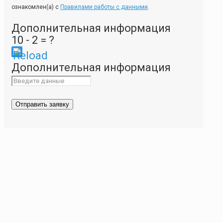
ознакомлен(а) с
Правилами работы с данными
.
Дополнительная информация
10 - 2 = ?
Please
Дополнительная информация
enter
the
characters
shown
in
the
CAPTCHA
to
ensure
that
you
are
human.