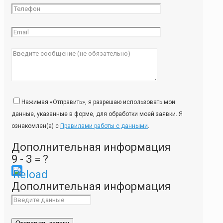
Нажимая «Отправить», я разрешаю использовать мои
данные, указанные в форме, для обработки моей заявки. Я
ознакомлен(а) с
Правилами работы с данными
.
Дополнительная информация
9 - 3 = ?
Please
Дополнительная информация
enter
the
characters