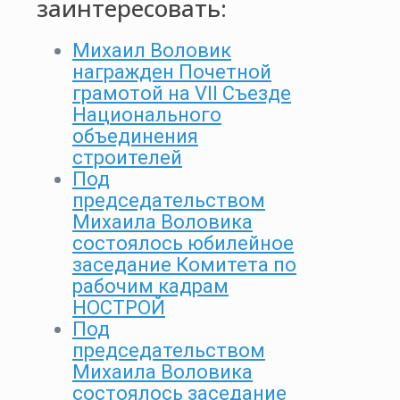
заинтересовать:
Михаил Воловик
награжден Почетной
грамотой на VII Съезде
Национального
объединения
строителей
Под
председательством
Михаила Воловика
состоялось юбилейное
заседание Комитета по
рабочим кадрам
НОСТРОЙ
Под
председательством
Михаила Воловика
состоялось заседание