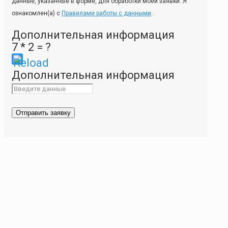
данные, указанные в форме, для обработки моей заявки. Я
ознакомлен(а) с
Правилами работы с данными
.
Дополнительная информация
7 * 2 = ?
Please
Дополнительная информация
enter
the
characters
shown
in
the
CAPTCHA
to
ensure
that
you
are