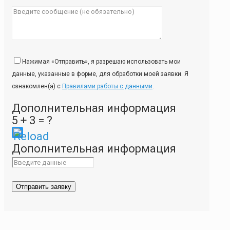
Нажимая «Отправить», я разрешаю использовать мои
данные, указанные в форме, для обработки моей заявки. Я
ознакомлен(а) с
Правилами работы с данными
.
Дополнительная информация
5 + 3 = ?
Please
Дополнительная информация
enter
the
characters
shown
in
the