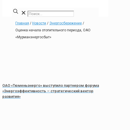
✕
Главная
/
Новости
/
Энергосбережение
/
Оценка начала отопительного периода, ОАО
«Мурманэнергосбыт»
ОАО «Тюменьэнерго» выступило партнером форума
«Энергоэффективность – стратегический вектор
развития»