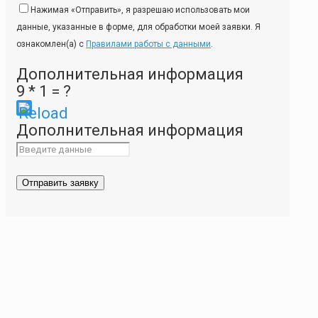
Нажимая «Отправить», я разрешаю использовать мои
данные, указанные в форме, для обработки моей заявки. Я
ознакомлен(а) с
Правилами работы с данными
.
Дополнительная информация
9 * 1 = ?
Please
Дополнительная информация
enter
the
characters
shown
in
the
CAPTCHA
to
ensure
that
you