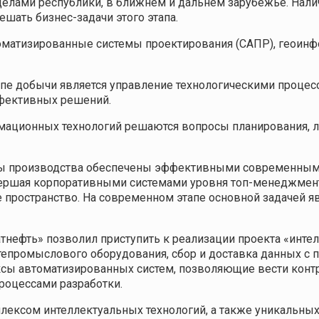
еделами республики, в ближнем и дальнем зарубежье. На
шать бизнес-задачи этого этапа.
томатизированные системы проектирования (САПР), геоин
е добычи является управление технологическими процесс
ффективных решений.
мационных технологий решаются вопросы планирования, ло
тапы производства обеспечены эффективными современн
авершая корпоративными системами уровня топ-менеджме
ространство. На современном этапе основной задачей яв
тнефть» позволил приступить к реализации проекта «инте
тепромыслового оборудования, сбор и доставка данных с
сы автоматизированных систем, позволяющие вести контр
роцессами разработки.
ексом интеллектуальных технологий, а также уникальных