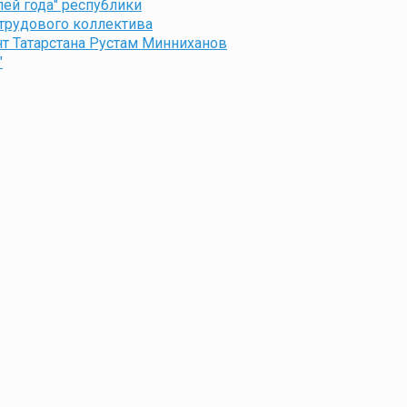
лей года" республики
 трудового коллектива
т Татарстана Рустам Минниханов
"