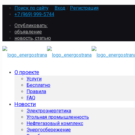
Поиск по сайту
Вход
/
Регистрация
+7 (969) 999-5744
Опубликовать:
объявление
новость, статью
О проекте
Услуги
Бесплатно
Правила
FAQ
Новости
Электроэнергетика
Угольная промышленность
Нефтегазовый комплекс
Энергосбережение