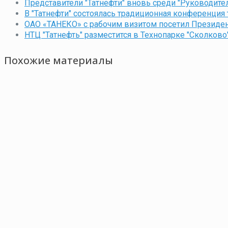
Представители "Татнефти" вновь среди "Руководите
В "Татнефти" состоялась традиционная конференция
ОАО «ТАНЕКО» с рабочим визитом посетил Президен
НТЦ "Татнефть" разместится в Технопарке "Сколково
Похожие материалы