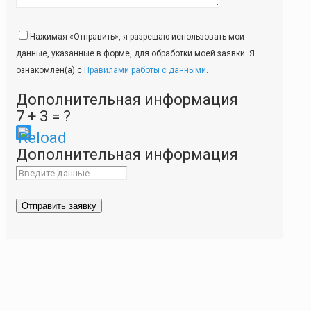
Нажимая «Отправить», я разрешаю использовать мои
данные, указанные в форме, для обработки моей заявки. Я
ознакомлен(а) с
Правилами работы с данными
.
Дополнительная информация
7 + 3 = ?
Please
Дополнительная информация
enter
the
characters
shown
in
the
CAPTCHA
to
ensure