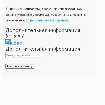
Нажимая «Отправить», я разрешаю использовать мои
данные, указанные в форме, для обработки моей заявки. Я
ознакомлен(а) с
Правилами работы с данными
.
Дополнительная информация
6 + 5 = ?
Please
Дополнительная информация
enter
the
characters
shown
in
the
CAPTCHA
to
ensure
that