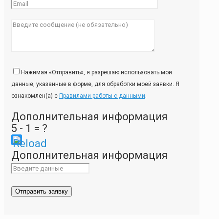
Нажимая «Отправить», я разрешаю использовать мои
данные, указанные в форме, для обработки моей заявки. Я
ознакомлен(а) с
Правилами работы с данными
.
Дополнительная информация
5 - 1 = ?
Please
Дополнительная информация
enter
the
characters
shown
in