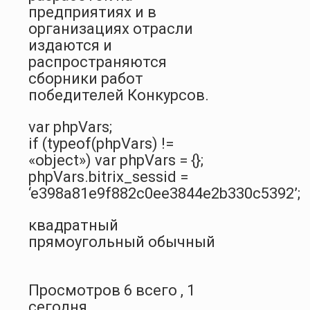
предприятиях и в
организациях отрасли
издаются и
распространяются
сборники работ
победителей Конкурсов.
var phpVars;
if (typeof(phpVars) !=
«object») var phpVars = {};
phpVars.bitrix_sessid =
‘e398a81e9f882c0ee3844e2b330c5392’;
квадратный
прямоугольный обычный
Просмотров 6 всего , 1
сегодня