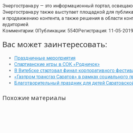
Энергострана.ру — это информационный портал, освещаю
Энергострана.ру также выступает площадкой для публи
и продвижению контента, а также решения в области ко
аудиторией.
Комментарии: 0
Публикации: 5540
Регистрация: 11-05-201
Вас может заинтересовать:
Праздничные мероприятия
Спартианские игры в СОК «Родничок»
В Витебске стартовал финал корпоративного фестив
«Газпром трансгаз Саратов» в рамках социального 
Благотворительный праздник для детей Саратовско
Похожие материалы