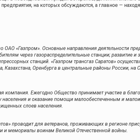
 предприятия, на которых обсуждаются, а главное — нахо
во ОАО «Газпром». Основные направления деятельности пре
бителям через газораспределительные станции; развитие и 
рессорных станций. «Газпром трансгаз Саратов» осуществл
, Казахстана, Оренбурга в центральные районы России, на С
ая компания. Ежегодно Общество принимает участие в благ
ку населения и оказание помощи малообеспеченным и мало
щищенных слоев населения.
атов» проводит для ветеранов, проживающих в регионе при
ки и мемориалы воинам Великой Отечественной войны.