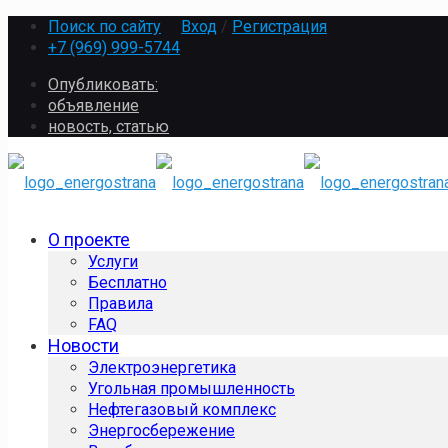
Поиск по сайту
Вход
/
Регистрация
+7 (969) 999-5744
Опубликовать:
объявление
новость, статью
О проекте
Услуги
Бесплатно
Правила
FAQ
Новости
Электроэнергетика
Угольная промышленность
Нефтегазовый комплекс
Энергосбережение