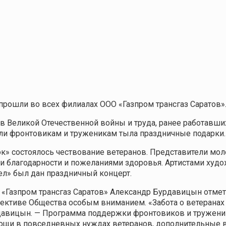
ошли во всех филиалах ООО «Газпром трансгаз Саратов». В
в Великой Отечественной войны и труда, ранее работавши
али фронтовикам и труженикам тыла праздничные подарки.
к» состоялось чествование ветеранов. Представители мо
ми благодарности и пожеланиями здоровья. Артистами худ
ел» был дан праздничный концерт.
«Газпром трансгаз Саратов» Александр Бурдавицын отмети
лективе Общества особым вниманием. «Забота о ветерана
рдавицын. — Программа поддержки фронтовиков и тружени
ощи в повседневных нуждах ветеранов, дополнительные 