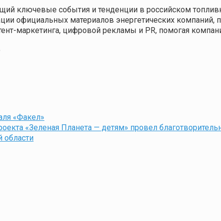
щий ключевые события и тенденции в российском топливн
кации официальных материалов энергетических компаний,
нтент-маркетинга, цифровой рекламы и PR, помогая компа
9
аля «Факел»
проекта «Зеленая Планета — детям» провел благотворител
й области