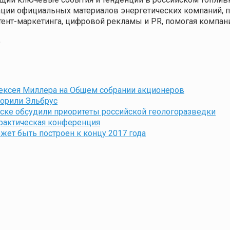
кации официальных материалов энергетических компаний,
нтент-маркетинга, цифровой рекламы и PR, помогая компа
9
ексея Миллера на Общем собрании акционеров
корили Эльбрус
ске обсудили приоритеты российской геологоразведки
практическая конференция
жет быть построен к концу 2017 года