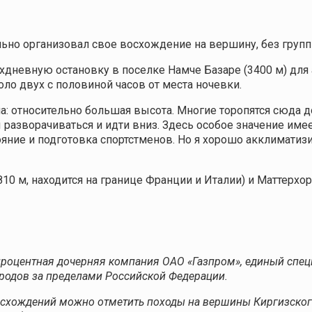
но организовал свое восхождение на вершину, без группы
ухдневную остановку в поселке Намче Базаре (3400 м) дл
ло двух с половиной часов от места ночевки.
: относительно большая высота. Многие торопятся сюда до
разворачиваться и идти вниз. Здесь особое значение имее
ояние и подготовка спортстменов. Но я хорошо акклиматиз
 м, находится на границе Франции и Италии) и Маттерхорн
 100-процентная дочерняя компания ОАО «Газпром», единый с
ородов за пределами Российской Федерации.
схождений можно отметить походы на вершины Киргизского х