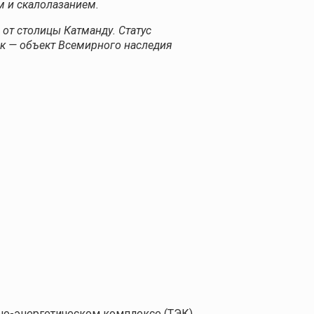
м и скалолазанием.
 от столицы Катманду. Статус
рк — объект Всемирного наследия
о-энергетическом комплексе (ТЭК).