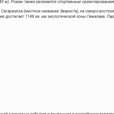
240 м). Роман также увлекается спортивным ориентирование
агарматха (местное название Эвереста), на северо-востоке
ия достигает 1148 кв. км экологической зоны Гималаев. Па
щий ключевые события и тенденции в российском топливн