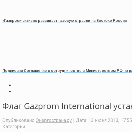
«Газпром» активно развивает газовую отрасль на Востоке России
Подписано Соглашение о сотрудничестве с Министерством РФ по р
Флаг Gazprom International уст
Опубликовано
Энергострана.ру
| Дата:
13 июня 2013, 17:55
Категории