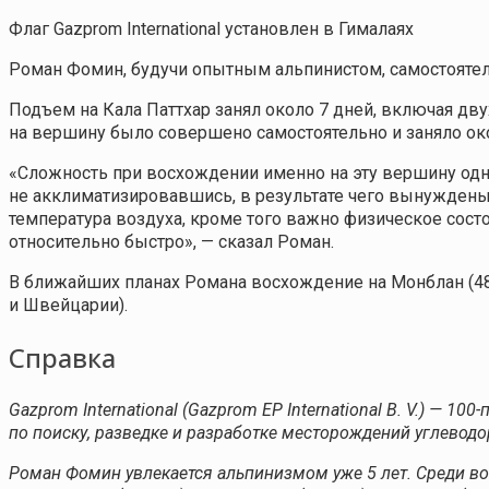
Флаг Gazprom International установлен в Гималаях
Роман Фомин, будучи опытным альпинистом, самостоятель
Подъем на Кала Паттхар занял около 7 дней, включая дв
на вершину было совершено самостоятельно и заняло око
«Сложность при восхождении именно на эту вершину одна
не акклиматизировавшись, в результате чего вынуждены 
температура воздуха, кроме того важно физическое сост
относительно быстро», — сказал Роман.
В ближайших планах Романа восхождение на Монблан (4810
и Швейцарии).
Справка
Gazprom International (Gazprom EP International B. V.) —
по поиску, разведке и разработке месторождений углевод
Роман Фомин увлекается альпинизмом уже 5 лет. Среди во