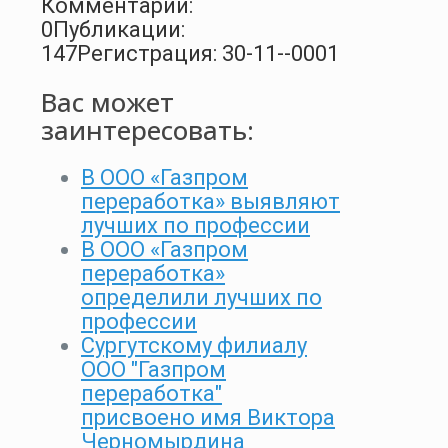
Комментарии:
0
Публикации:
147
Регистрация: 30-11--0001
Вас может
заинтересовать:
В ООО «Газпром
переработка» выявляют
лучших по профессии
В ООО «Газпром
переработка»
определили лучших по
профессии
Сургутскому филиалу
ООО "Газпром
переработка"
присвоено имя Виктора
Черномырдина