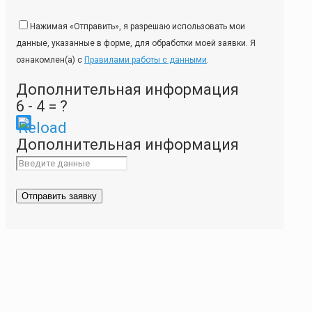
Нажимая «Отправить», я разрешаю использовать мои
данные, указанные в форме, для обработки моей заявки. Я
ознакомлен(а) с
Правилами работы с данными
.
Дополнительная информация
6 - 4 = ?
Please
Дополнительная информация
enter
the
characters
shown
in
the
CAPTCHA
to
ensure
that