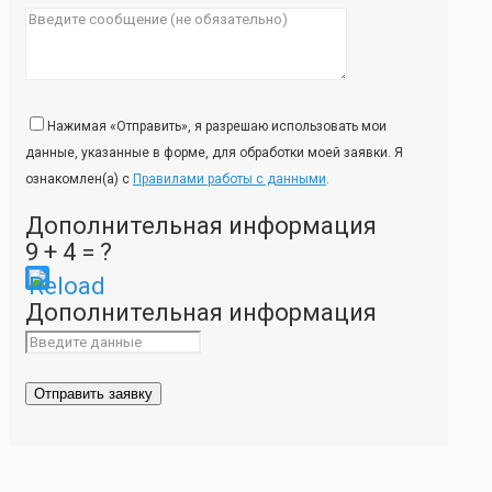
Нажимая «Отправить», я разрешаю использовать мои
данные, указанные в форме, для обработки моей заявки. Я
ознакомлен(а) с
Правилами работы с данными
.
Дополнительная информация
9 + 4 = ?
Please
Дополнительная информация
enter
the
characters
shown
in
the