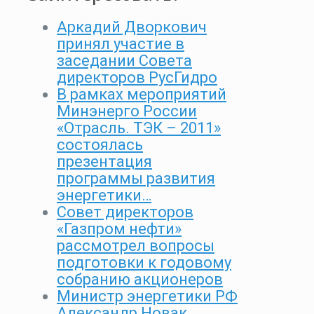
Аркадий Дворкович
принял участие в
заседании Совета
директоров РусГидро
В рамках мероприятий
Минэнерго России
«Отрасль. ТЭК – 2011»
состоялась
презентация
программы развития
энергетики…
Совет директоров
«Газпром нефти»
рассмотрел вопросы
подготовки к годовому
собранию акционеров
Министр энергетики РФ
Александр Новак