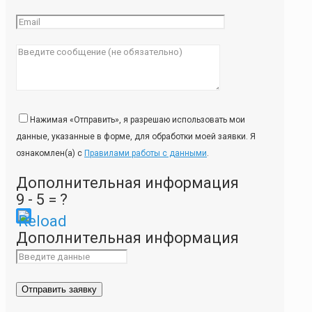
Нажимая «Отправить», я разрешаю использовать мои
данные, указанные в форме, для обработки моей заявки. Я
ознакомлен(а) с
Правилами работы с данными
.
Дополнительная информация
9 - 5 = ?
Please
Дополнительная информация
enter
the
characters
shown