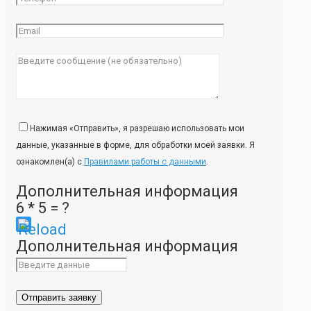
Нажимая «Отправить», я разрешаю использовать мои
данные, указанные в форме, для обработки моей заявки. Я
ознакомлен(а) с
Правилами работы с данными
.
Дополнительная информация
6 * 5 = ?
Please
Дополнительная информация
enter
the
characters