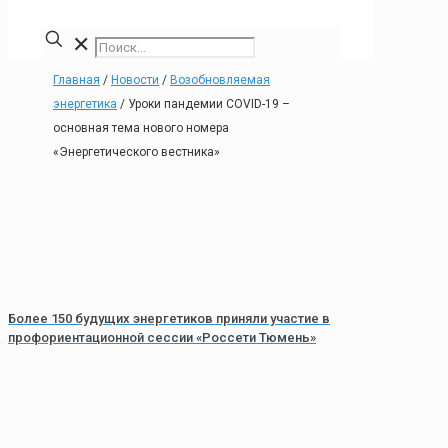
✕
Главная
/
Новости
/
Возобновляемая
энергетика
/
Уроки пандемии COVID-19 –
основная тема нового номера
«Энергетического вестника»
Более 150 будущих энергетиков приняли участие в
профориентационной сессии «Россети Тюмень»