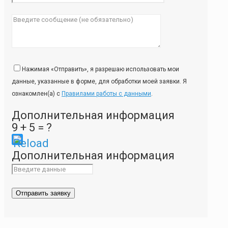
Нажимая «Отправить», я разрешаю использовать мои
данные, указанные в форме, для обработки моей заявки. Я
ознакомлен(а) с
Правилами работы с данными
.
Дополнительная информация
9 + 5 = ?
Please
Дополнительная информация
enter
the
characters
shown
in