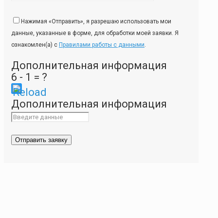
Нажимая «Отправить», я разрешаю использовать мои
данные, указанные в форме, для обработки моей заявки. Я
ознакомлен(а) с
Правилами работы с данными
.
Дополнительная информация
6 - 1 = ?
Please
Дополнительная информация
enter
the
characters
shown
in
the
CAPTCHA
to
ensure