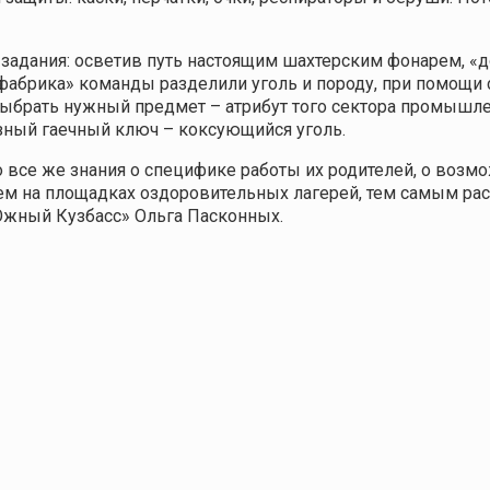
адания: осветив путь настоящим шахтерским фонарем, «до
я фабрика» команды разделили уголь и породу, при помощи
выбрать нужный предмет – атрибут того сектора промышле
езный гаечный ключ – коксующийся уголь.
 все же знания о специфике работы их родителей, о возм
ем на площадках оздоровительных лагерей, тем самым р
«Южный Кузбасс» Ольга Пасконных.