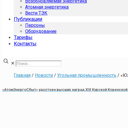
Возобновляемая энергетика
Атомная энергетика
Вести ТЭК
Публикации
Персоны
Оборудование
Тарифы
Контакты
✕
Главная
/
Новости
/
Угольная промышленность
/
«Ю
«АтомЭнергоСбыт» удостоен высших наград XIX Курской Коренской