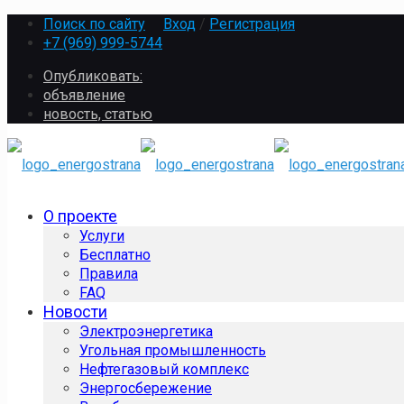
Поиск по сайту
Вход
/
Регистрация
+7 (969) 999-5744
Опубликовать:
объявление
новость, статью
О проекте
Услуги
Бесплатно
Правила
FAQ
Новости
Электроэнергетика
Угольная промышленность
Нефтегазовый комплекс
Энергосбережение