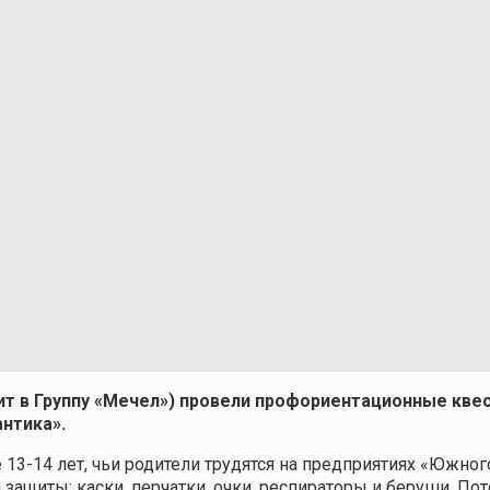
ит в Группу «Мечел») провели профориентационные кв
нтика».
 13-14 лет, чьи родители трудятся на предприятиях «Южног
защиты: каски, перчатки, очки, респираторы и беруши. П