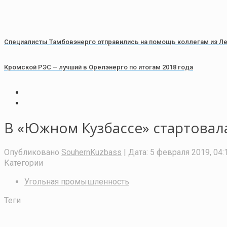
Специалисты Тамбовэнерго отправились на помощь коллегам из Л
Кромской РЭС – лучший в Орелэнерго по итогам 2018 года
В «Южном Кузбассе» стартовал
Опубликовано
SouhernKuzbass
| Дата:
5 февраля 2019, 04:
Категории
Угольная промышленность
Теги