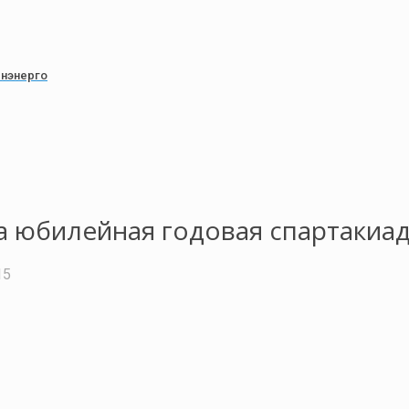
енэнерго
а юбилейная годовая спартакиа
15