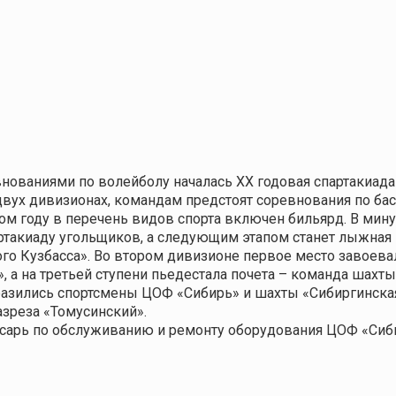
нованиями по волейболу началась XX годовая спартакиада
вух дивизионах, командам предстоят соревнования по бас
том году в перечень видов спорта включен бильярд. В ми
такиаду угольщиков, а следующим этапом станет лыжная 
ого Кузбасса». Во втором дивизионе первое место завоев
, а на третьей ступени пьедестала почета – команда шахт
азились спортсмены ЦОФ «Сибирь» и шахты «Сибиргинская»
зреза «Томусинский».
сарь по обслуживанию и ремонту оборудования ЦОФ «Сиб