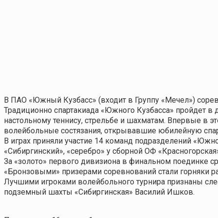
В ПАО «Южный Кузбасс» (входит в Группу «Мечел») сорев
Традиционно спартакиада «Южного Кузбасса» пройдет в д
настольному теннису, стрельбе и шахматам. Впервые в э
волейбольные состязания, открывавшие юбилейную спар
В играх приняли участие 14 команд подразделений «Южн
«Сибиргинский», «серебро» у сборной ОФ «Красногорская»
За «золото» первого дивизиона в финальном поединке ср
«Бронзовыми» призерами соревнований стали горняки ра
Лучшими игроками волейбольного турнира признаны сле
подземный шахты «Сибиргинская» Василий Ишков.