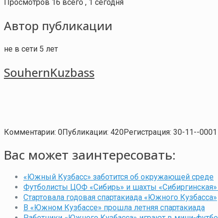
Просмотров 16 всего , 1 сегодня
Автор публикации
не в сети 5 лет
SouhernKuzbass
Комментарии: 0
Публикации: 420
Регистрация: 30-11--0001
Вас может заинтересовать:
«Южный Кузбасс» заботится об окружающей среде
Футболисты ЦОФ «Сибирь» и шахты «Сибиргинская»
Стартовала годовая спартакиада «Южного Кузбасса»
В «Южном Кузбассе» прошла летняя спартакиада
Работники «Южного Кузбасса» играют в мини-футб