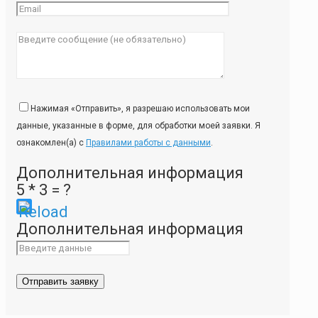
Нажимая «Отправить», я разрешаю использовать мои
данные, указанные в форме, для обработки моей заявки. Я
ознакомлен(а) с
Правилами работы с данными
.
Дополнительная информация
5 * 3 = ?
Please
Дополнительная информация
enter
the
characters
shown
in