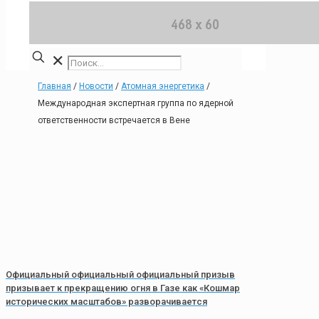
✕
Главная
/
Новости
/
Атомная энергетика
/
Международная экспертная группа по ядерной
ответственности встречается в Вене
Официальный официальный официальный призыв
призывает к прекращению огня в Газе как «Кошмар
исторических масштабов» разворачивается