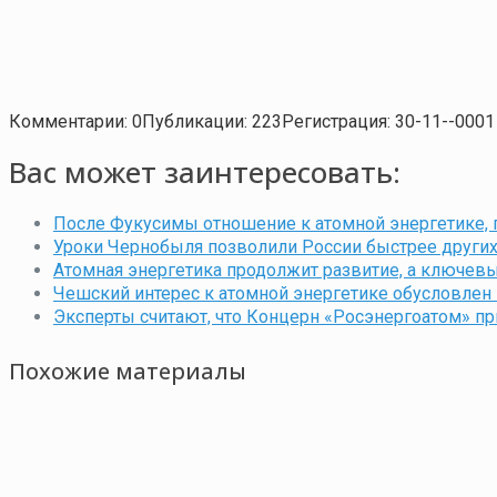
Комментарии: 0
Публикации: 223
Регистрация: 30-11--0001
Вас может заинтересовать:
После Фукусимы отношение к атомной энергетике, пу
Уроки Чернобыля позволили России быстрее других
Атомная энергетика продолжит развитие, а ключев
Чешский интерес к атомной энергетике обусловле
Эксперты считают, что Концерн «Росэнергоатом» пр
Похожие материалы