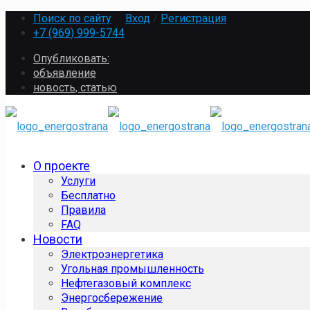
Поиск по сайту
Вход
/
Регистрация
+7 (969) 999-5744
Опубликовать:
объявление
новость, статью
О проекте
Услуги
Бесплатно
Правила
FAQ
Новости
Электроэнергетика
Угольная промышленность
Нефтегазовый комплекс
Энергосбережение