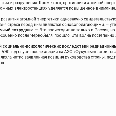
ртвы и разрушения. Кроме того, противники атомной энер
атомных электростанциях уделяется повышенное внимание,
развития атомной энергетики однозначно свидетельствую
овня страха перед ним являются основополагающими, — у
чный сотрудник.
—
Это происходит не только в России, но
собенно после Чернобыля, прошло. Эта волна постепенно з
й социально-психологических последствий радиационн
ЭС год спустя после аварии на АЭС «Фукусима», стоит свя
лияла четко заявленная позиция руководства страны, под
на.