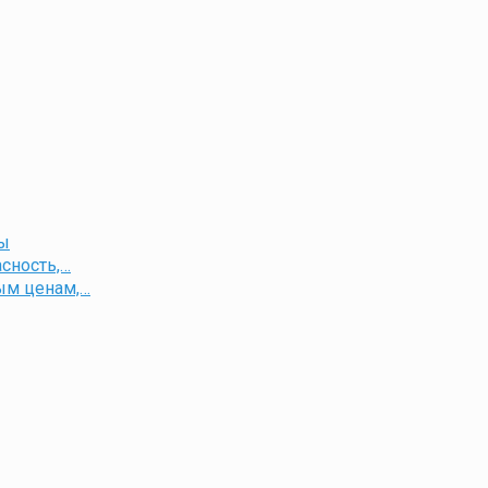
ты
сность,…
ым ценам,…