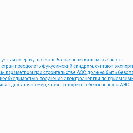
сть и не сразу, но стало более позитивным: эксперты
 стран преодолеть фукусимский синдром, считают экспер
ым параметром при строительстве АЭС должна быть безопа
н необходимостью получения электроэнергии по приемлем
инял достаточно мер, чтобы говорить о безопасности АЭС