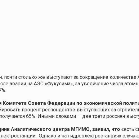
, почти столько же выступают за сокращение количества 
осле аварии на АЭС «Фукусима», за увеличение числа атом
7%.
я Комитета Совета Федерации по экономической полит
ировать процент респондентов выступающих за строительст
получается 65%. Иными словами — две трети россиян выст
удник Аналитического центра МГИМО
, заявил, что «
есть с
электростанции. Однако и на гидроэлектростанциях случа