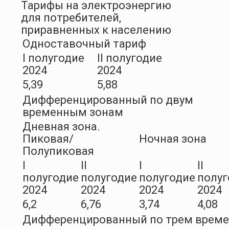
Тарифы на электроэнергию
для потребителей,
приравненных к населению
Одноставочный тариф
I полугодие
II полугодие
2024
2024
5,39
5,88
Дифференцированный по двум
временным зонам
Дневная зона.
Пиковая/
Ночная зона
Полупиковая
I
II
I
II
полугодие
полугодие
полугодие
полуг
2024
2024
2024
2024
6,2
6,76
3,74
4,08
Дифференцированный по трем врем