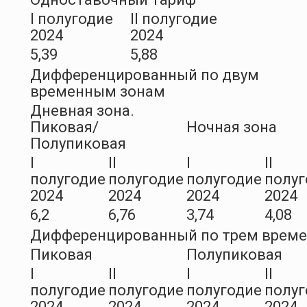
I полугодие
II полугодие
2024
2024
5,39
5,88
Дифференцированный по двум
временным зонам
Дневная зона.
Пиковая/
Ночная зона
Полупиковая
I
II
I
II
полугодие
полугодие
полугодие
полуг
2024
2024
2024
2024
6,2
6,76
3,74
4,08
Дифференцированный по трем врем
Пиковая
Полупиковая
I
II
I
II
полугодие
полугодие
полугодие
полуг
2024
2024
2024
2024