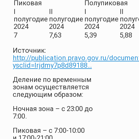
Пиковая
Полупиковая
I
II
I
II
полугодие
полугодие
полугодие
полуг
2024
2024
2024
2024
7
7,63
5,39
5,88
Источник:
http://publication.pravo.gov.ru/docum
ysclid=lrjdmy7p8d89188…
Деление по временным
зонам осуществляется
следующим образом:
Ночная зона – с 23:00 до
7:00.
Пиковая – с 7:00-10:00
и 17:00-21:00.