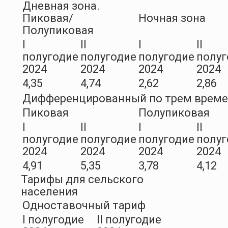
Дневная зона.
Пиковая/
Ночная зона
Полупиковая
I
II
I
II
полугодие
полугодие
полугодие
полуг
2024
2024
2024
2024
4,35
4,74
2,62
2,86
Дифференцированный по трем врем
Пиковая
Полупиковая
I
II
I
II
полугодие
полугодие
полугодие
полуг
2024
2024
2024
2024
4,91
5,35
3,78
4,12
Тарифы для сельского
населения
Одноставочный тариф
I полугодие
II полугодие