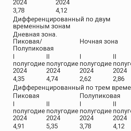
2024
2024
3,78
4,12
Дифференцированный по двум
временным зонам
Дневная зона.
Пиковая/
Ночная зона
Полупиковая
I
II
I
II
полугодие
полугодие
полугодие
полуг
2024
2024
2024
2024
4,35
4,74
2,62
2,86
Дифференцированный по трем врем
Пиковая
Полупиковая
I
II
I
II
полугодие
полугодие
полугодие
полуг
2024
2024
2024
2024
4,91
5,35
3,78
4,12