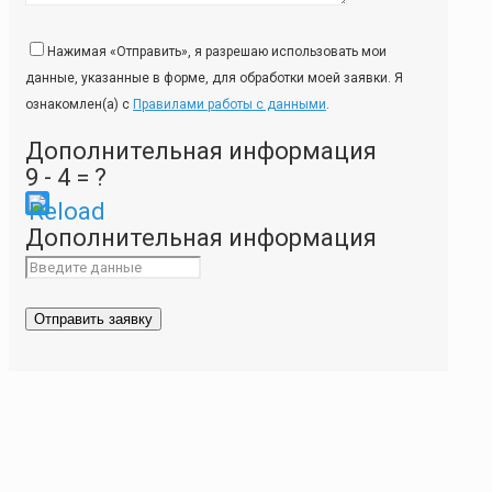
Нажимая «Отправить», я разрешаю использовать мои
данные, указанные в форме, для обработки моей заявки. Я
ознакомлен(а) с
Правилами работы с данными
.
Дополнительная информация
9 - 4 = ?
Please
Дополнительная информация
enter
the
characters
shown
in
the
CAPTCHA
to
ensure