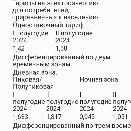
Тарифы на электроэнергию
для потребителей,
приравненных к населению
Одноставочный тариф
I полугодие
II полугодие
2024
2024
1,42
1,58
Дифференцированный по двум
временным зонам
Дневная зона.
Пиковая/
Ночная зона
Полупиковая
I
II
I
II
полугодие
полугодие
полугодие
полуг
2024
2024
2024
2024
1,633
1,817
0,945
1,051
Дифференцированный по трем врем