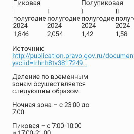
Пиковая
Полупиковая
I
II
I
II
полугодие
полугодие
полугодие
полуг
2024
2024
2024
2024
1,846
2,054
1,42
1,58
Источник:
http://publication.pravo.gov.ru/docum
ysclid=lrhnh8tv3817249…
Деление по временным
зонам осуществляется
следующим образом:
Ночная зона – с 23:00 до
7:00.
Пиковая – с 7:00-10:00
и 17:00-21:00.