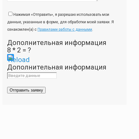
Нажимая «Отправить», я разрешаю использовать мои
данные, указанные в форме, для обработки моей заявки. Я
ознакомлен(а) с
Правилами работы с данными
.
Дополнительная информация
8 * 2 = ?
Please
Дополнительная информация
enter
the
characters
shown
in
the
CAPTCHA
to
ensure