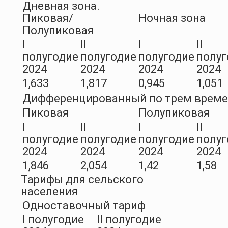
Дневная зона.
Пиковая/
Ночная зона
Полупиковая
I
II
I
II
полугодие
полугодие
полугодие
полуг
2024
2024
2024
2024
1,633
1,817
0,945
1,051
Дифференцированный по трем врем
Пиковая
Полупиковая
I
II
I
II
полугодие
полугодие
полугодие
полуг
2024
2024
2024
2024
1,846
2,054
1,42
1,58
Тарифы для сельского
населения
Одноставочный тариф
I полугодие
II полугодие