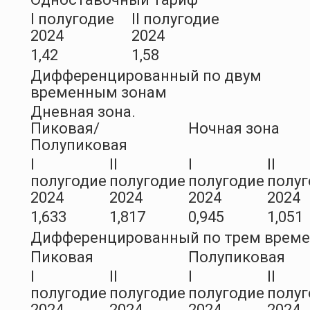
I полугодие
II полугодие
2024
2024
1,42
1,58
Дифференцированный по двум
временным зонам
Дневная зона.
Пиковая/
Ночная зона
Полупиковая
I
II
I
II
полугодие
полугодие
полугодие
полуг
2024
2024
2024
2024
1,633
1,817
0,945
1,051
Дифференцированный по трем врем
Пиковая
Полупиковая
I
II
I
II
полугодие
полугодие
полугодие
полуг
2024
2024
2024
2024