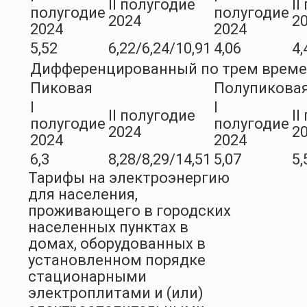
II полугодие
II
полугодие
полугодие
2024
2
2024
2024
5,52
6,22/6,24/10,91
4,06
4,
Дифференцированный по трем врем
Пиковая
Полупикова
I
I
II полугодие
II
полугодие
полугодие
2024
2
2024
2024
6,3
8,28/8,29/14,51
5,07
5,
Тарифы на электроэнергию
для населения,
проживающего в городских
населенных пунктах в
домах, оборудованных в
установленном порядке
стационарными
электроплитами и (или)