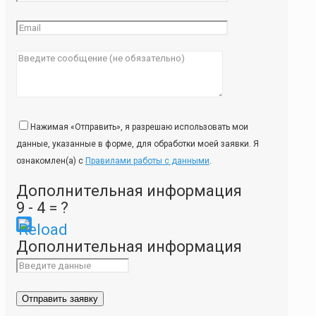
Нажимая «Отправить», я разрешаю использовать мои
данные, указанные в форме, для обработки моей заявки. Я
ознакомлен(а) с
Правилами работы с данными
.
Дополнительная информация
9 - 4 = ?
Please
Дополнительная информация
enter
the
characters
shown