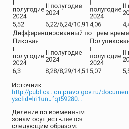
I
I
II полугодие
II
полугодие
полугодие
2024
2
2024
2024
5,52
6,22/6,24/10,91
4,06
4,
Дифференцированный по трем врем
Пиковая
Полупикова
I
I
II полугодие
II
полугодие
полугодие
2024
2
2024
2024
6,3
8,28/8,29/14,51
5,07
5,
Источник:
http://publication.pravo.gov.ru/docum
ysclid=lri1unufqt59280…
Деление по временным
зонам осуществляется
следующим образом: