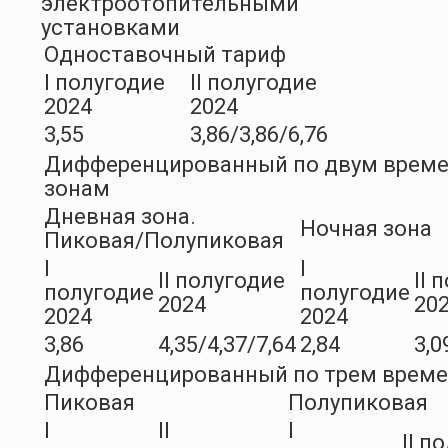
электроотопительными
установками
Одноставочный тариф
I полугодие
II полугодие
2024
2024
3,55
3,86/3,86/6,76
Дифференцированный по двум врем
зонам
Дневная зона.
Ночная зона
Пиковая/Полупиковая
I
I
II полугодие
II 
полугодие
полугодие
2024
20
2024
2024
3,86
4,35/4,37/7,64
2,84
3,0
Дифференцированный по трем врем
Пиковая
Полупиковая
I
II
I
II п