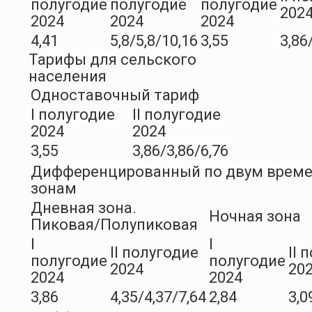
полугодие
полугодие
полугодие
202
2024
2024
2024
4,41
5,8/5,8/10,16
3,55
3,86
Тарифы для сельского
населения
Одноставочный тариф
I полугодие
II полугодие
2024
2024
3,55
3,86/3,86/6,76
Дифференцированный по двум врем
зонам
Дневная зона.
Ночная зона
Пиковая/Полупиковая
I
I
II полугодие
II 
полугодие
полугодие
2024
20
2024
2024
3,86
4,35/4,37/7,64
2,84
3,0