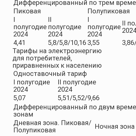
Дифференцированный по трем врем
Пиковая
Полупиковая
I
II
I
II п
полугодие
полугодие
полугодие
202
2024
2024
2024
4,41
5,8/5,8/10,16
3,55
3,86
Тарифы на электроэнергию
для потребителей,
приравненных к населению
Одноставочный тариф
I полугодие
II полугодие
2024
2024
5,07
5,51/5,52/9,66
Дифференцированный по двум врем
зонам
Дневная зона. Пиковая/
Ночная зона
Полупиковая