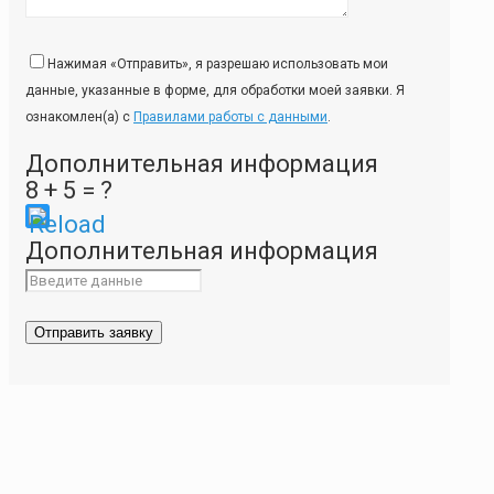
Нажимая «Отправить», я разрешаю использовать мои
данные, указанные в форме, для обработки моей заявки. Я
ознакомлен(а) с
Правилами работы с данными
.
Дополнительная информация
8 + 5 = ?
Please
Дополнительная информация
enter
the
characters
shown
in
the
CAPTCHA
to
ensure