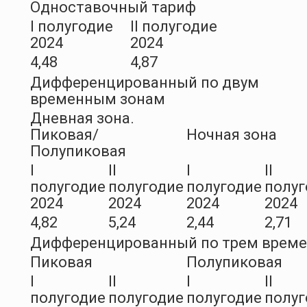
Одноставочный тариф
I полугодие
II полугодие
2024
2024
4,48
4,87
Дифференцированный по двум
временным зонам
Дневная зона.
Пиковая/
Ночная зона
Полупиковая
I
II
I
II
полугодие
полугодие
полугодие
полуг
2024
2024
2024
2024
4,82
5,24
2,44
2,71
Дифференцированный по трем врем
Пиковая
Полупиковая
I
II
I
II
полугодие
полугодие
полугодие
полуг