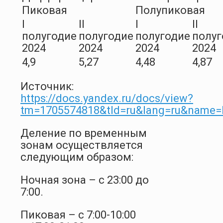
Пиковая
Полупиковая
I
II
I
II
полугодие
полугодие
полугодие
полуг
2024
2024
2024
2024
4,9
5,27
4,48
4,87
Источник:
https://docs.yandex.ru/docs/view?
tm=1705574818&tld=ru&lang=ru&name=
Деление по временным
зонам осуществляется
следующим образом:
Ночная зона – с 23:00 до
7:00.
Пиковая – с 7:00-10:00