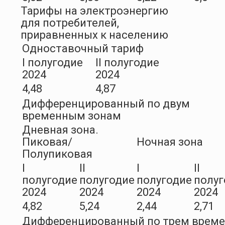
Тарифы на электроэнергию
для потребителей,
приравненных к населению
Одноставочный тариф
I полугодие
II полугодие
2024
2024
4,48
4,87
Дифференцированный по двум
временным зонам
Дневная зона.
Пиковая/
Ночная зона
Полупиковая
I
II
I
II
полугодие
полугодие
полугодие
полуг
2024
2024
2024
2024
4,82
5,24
2,44
2,71
Дифференцированный по трем врем