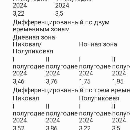
2024
2024
3,22
3,5
Дифференцированный по двум
временным зонам
Дневная зона.
Пиковая/
Ночная зона
Полупиковая
I
II
I
II
полугодие
полугодие
полугодие
полуг
2024
2024
2024
2024
3,46
3,76
1,75
1,95
Дифференцированный по трем врем
Пиковая
Полупиковая
I
II
I
II
полугодие
полугодие
полугодие
полуг
2024
2024
2024
2024
3,52
3,86
3,22
3,5