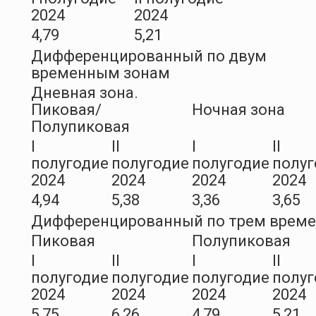
2024
2024
4,79
5,21
Дифференцированный по двум
временным зонам
Дневная зона.
Пиковая/
Ночная зона
Полупиковая
I
II
I
II
полугодие
полугодие
полугодие
полуг
2024
2024
2024
2024
4,94
5,38
3,36
3,65
Дифференцированный по трем врем
Пиковая
Полупиковая
I
II
I
II
полугодие
полугодие
полугодие
полуг
2024
2024
2024
2024
5,75
6,26
4,79
5,21