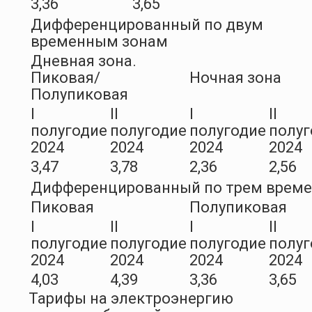
3,36
3,65
Дифференцированный по двум
временным зонам
Дневная зона.
Пиковая/
Ночная зона
Полупиковая
I
II
I
II
полугодие
полугодие
полугодие
полуг
2024
2024
2024
2024
3,47
3,78
2,36
2,56
Дифференцированный по трем врем
Пиковая
Полупиковая
I
II
I
II
полугодие
полугодие
полугодие
полуг
2024
2024
2024
2024
4,03
4,39
3,36
3,65
Тарифы на электроэнергию