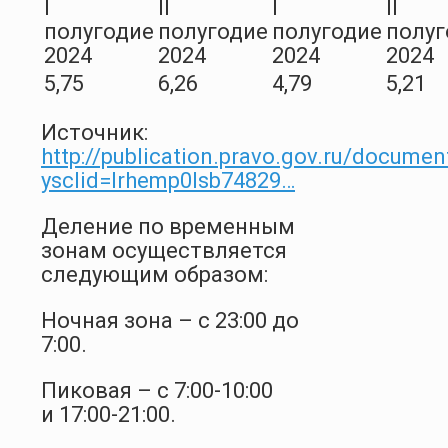
I
II
I
II
полугодие
полугодие
полугодие
полуг
2024
2024
2024
2024
5,75
6,26
4,79
5,21
Источник:
http://publication.pravo.gov.ru/docum
ysclid=lrhemp0lsb74829…
Деление по временным
зонам осуществляется
следующим образом:
Ночная зона – с 23:00 до
7:00.
Пиковая – с 7:00-10:00
и 17:00-21:00.