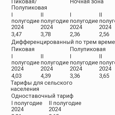
Пиковая/
Ночная зона
Полупиковая
I
II
I
II
полугодие
полугодие
полугодие
полуг
2024
2024
2024
2024
3,47
3,78
2,36
2,56
Дифференцированный по трем врем
Пиковая
Полупиковая
I
II
I
II
полугодие
полугодие
полугодие
полуг
2024
2024
2024
2024
4,03
4,39
3,36
3,65
Тарифы для сельского
населения
Одноставочный тариф
I полугодие
II полугодие
2024
2024