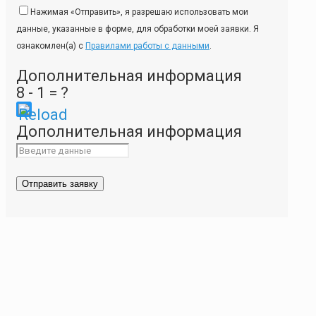
Нажимая «Отправить», я разрешаю использовать мои
данные, указанные в форме, для обработки моей заявки. Я
ознакомлен(а) с
Правилами работы с данными
.
Дополнительная информация
8 - 1 = ?
Please
Дополнительная информация
enter
the
characters
shown
in
the
CAPTCHA
to
ensure
that