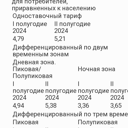
для потребителей,
приравненных к населению
Одноставочный тариф
I полугодие
II полугодие
2024
2024
4,79
5,21
Дифференцированный по двум
временным зонам
Дневная зона.
Пиковая/
Ночная зона
Полупиковая
I
II
I
II
полугодие
полугодие
полугодие
полуг
2024
2024
2024
2024
4,94
5,38
3,36
3,65
Дифференцированный по трем врем
Пиковая
Полупиковая