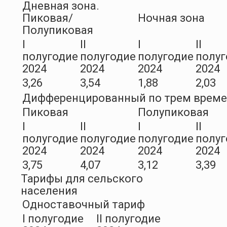
Дневная зона.
Пиковая/
Ночная зона
Полупиковая
I
II
I
II
полугодие
полугодие
полугодие
полуг
2024
2024
2024
2024
3,26
3,54
1,88
2,03
Дифференцированный по трем врем
Пиковая
Полупиковая
I
II
I
II
полугодие
полугодие
полугодие
полуг
2024
2024
2024
2024
3,75
4,07
3,12
3,39
Тарифы для сельского
населения
Одноставочный тариф
I полугодие
II полугодие