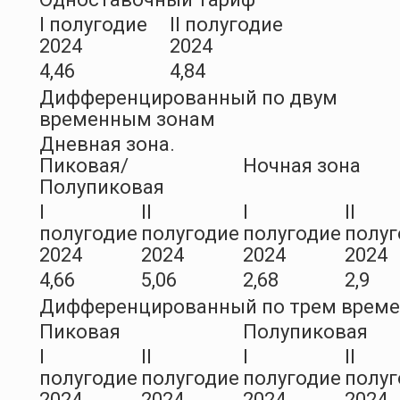
I полугодие
II полугодие
2024
2024
4,46
4,84
Дифференцированный по двум
временным зонам
Дневная зона.
Пиковая/
Ночная зона
Полупиковая
I
II
I
II
полугодие
полугодие
полугодие
полуг
2024
2024
2024
2024
4,66
5,06
2,68
2,9
Дифференцированный по трем врем
Пиковая
Полупиковая
I
II
I
II
полугодие
полугодие
полугодие
полуг
2024
2024
2024
2024