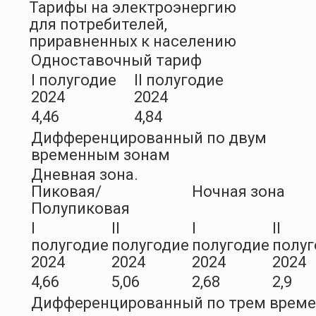
Тарифы на электроэнергию
для потребителей,
приравненных к населению
Одноставочный тариф
I полугодие
II полугодие
2024
2024
4,46
4,84
Дифференцированный по двум
временным зонам
Дневная зона.
Пиковая/
Ночная зона
Полупиковая
I
II
I
II
полугодие
полугодие
полугодие
полуг
2024
2024
2024
2024
4,66
5,06
2,68
2,9
Дифференцированный по трем врем