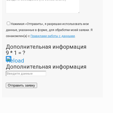
Нажимая «Отправить», я разрешаю использовать мои
данные, указанные в форме, для обработки моей заявки. Я
ознакомлен(а) с
Правилами работы с данными
.
Дополнительная информация
9 * 1 = ?
Please
Дополнительная информация
enter
the
characters
shown
in
the
CAPTCHA