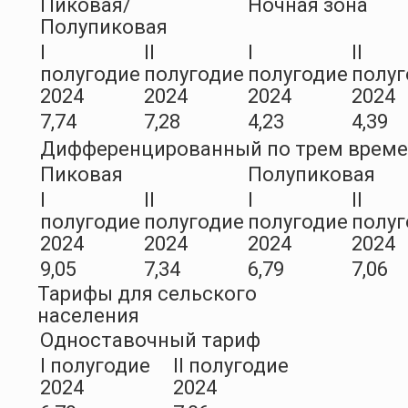
Пиковая/
Ночная зона
Полупиковая
I
II
I
II
полугодие
полугодие
полугодие
полуг
2024
2024
2024
2024
7,74
7,28
4,23
4,39
Дифференцированный по трем врем
Пиковая
Полупиковая
I
II
I
II
полугодие
полугодие
полугодие
полуг
2024
2024
2024
2024
9,05
7,34
6,79
7,06
Тарифы для сельского
населения
Одноставочный тариф
I полугодие
II полугодие
2024
2024