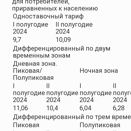
для потребителей,
приравненных к населению
Одноставочный тариф
I полугодие
II полугодие
2024
2024
9,7
10,09
Дифференцированный по двум
временным зонам
Дневная зона.
Пиковая/
Ночная зона
Полупиковая
I
II
I
II
полугодие
полугодие
полугодие
полуг
2024
2024
2024
2024
11,06
10,4
6,04
6,28
Дифференцированный по трем врем
Пиковая
Полупиковая