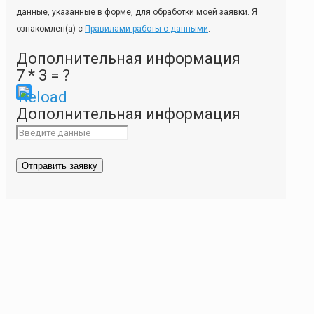
данные, указанные в форме, для обработки моей заявки. Я
ознакомлен(а) с
Правилами работы с данными
.
Дополнительная информация
7 * 3 = ?
Please
Дополнительная информация
enter
the
characters
shown
in
the
CAPTCHA
to
ensure
that
you