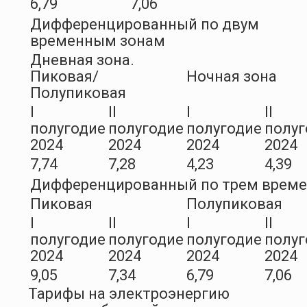
6,79
7,06
Дифференцированный по двум
временным зонам
Дневная зона.
Пиковая/
Ночная зона
Полупиковая
I
II
I
II
полугодие
полугодие
полугодие
полуг
2024
2024
2024
2024
7,74
7,28
4,23
4,39
Дифференцированный по трем врем
Пиковая
Полупиковая
I
II
I
II
полугодие
полугодие
полугодие
полуг
2024
2024
2024
2024
9,05
7,34
6,79
7,06
Тарифы на электроэнергию