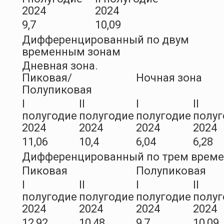
2024
2024
9,7
10,09
Дифференцированный по двум
временным зонам
Дневная зона.
Пиковая/
Ночная зона
Полупиковая
I
II
I
II
полугодие
полугодие
полугодие
полуг
2024
2024
2024
2024
11,06
10,4
6,04
6,28
Дифференцированный по трем врем
Пиковая
Полупиковая
I
II
I
II
полугодие
полугодие
полугодие
полуг
2024
2024
2024
2024
12,92
10,48
9,7
10,09