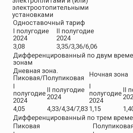
электроплитами и (или)
электроотопительными
установками
Одноставочный тариф
I полугодие
II полугодие
2024
2024
3,08
3,35/3,36/6,06
Дифференцированный по двум врем
зонам
Дневная зона.
Ночная зона
Пиковая/Полупиковая
I
I
II полугодие
II 
полугодие
полугодие
2024
20
2024
2024
4,05
4,33/4,34/7,83
1,15
1,4
Дифференцированный по трем врем
Пиковая
Полупикова