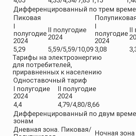
4,05
4,33/4,34/7,83
1,15
1,4
Дифференцированный по трем врем
Пиковая
Полупикова
I
I
II полугодие
II
полугодие
полугодие
2024
2
2024
2024
5,29
5,59/5,59/10,09
3,08
3,
Тарифы на электроэнергию
для потребителей,
приравненных к населению
Одноставочный тариф
I полугодие
II полугодие
2024
2024
4,4
4,79/4,80/8,66
Дифференцированный по двум врем
зонам
Дневная зона. Пиковая/
Ночная зона