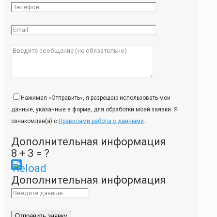
Нажимая «Отправить», я разрешаю использовать мои
данные, указанные в форме, для обработки моей заявки. Я
ознакомлен(а) с
Правилами работы с данными
.
Дополнительная информация
8 + 3 = ?
Please
Дополнительная информация
enter
the
characters