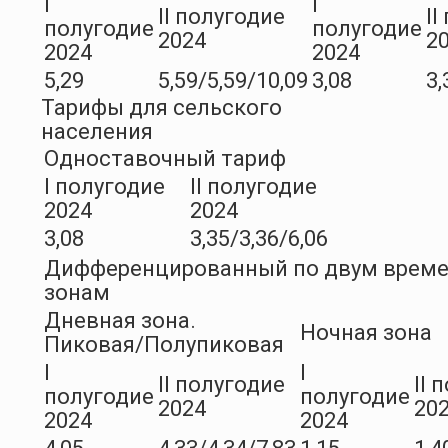
I
I
II полугодие
II
полугодие
полугодие
2024
2
2024
2024
5,29
5,59/5,59/10,09
3,08
3,
Тарифы для сельского
населения
Одноставочный тариф
I полугодие
II полугодие
2024
2024
3,08
3,35/3,36/6,06
Дифференцированный по двум врем
зонам
Дневная зона.
Ночная зона
Пиковая/Полупиковая
I
I
II полугодие
II 
полугодие
полугодие
2024
20
2024
2024