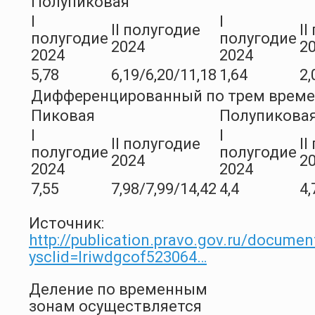
Полупиковая
I
I
II полугодие
II
полугодие
полугодие
2024
2
2024
2024
5,78
6,19/6,20/11,18
1,64
2,
Дифференцированный по трем врем
Пиковая
Полупикова
I
I
II полугодие
II
полугодие
полугодие
2024
2
2024
2024
7,55
7,98/7,99/14,42
4,4
4,
Источник:
http://publication.pravo.gov.ru/docum
ysclid=lriwdgcof523064…
Деление по временным
зонам осуществляется