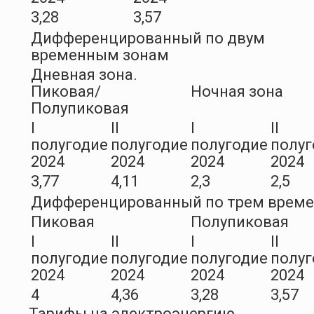
3,28
3,57
Дифференцированный по двум
временным зонам
Дневная зона.
Пиковая/
Ночная зона
Полупиковая
I
II
I
II
полугодие
полугодие
полугодие
полуг
2024
2024
2024
2024
3,77
4,11
2,3
2,5
Дифференцированный по трем врем
Пиковая
Полупиковая
I
II
I
II
полугодие
полугодие
полугодие
полуг
2024
2024
2024
2024
4
4,36
3,28
3,57
Тарифы на электроэнергию