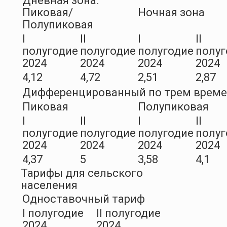
Дневная зона.
Пиковая/
Ночная зона
Полупиковая
I
II
I
II
полугодие
полугодие
полугодие
полуг
2024
2024
2024
2024
4,12
4,72
2,51
2,87
Дифференцированный по трем врем
Пиковая
Полупиковая
I
II
I
II
полугодие
полугодие
полугодие
полуг
2024
2024
2024
2024
4,37
5
3,58
4,1
Тарифы для сельского
населения
Одноставочный тариф
I полугодие
II полугодие
2024
2024