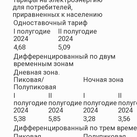
для потребителей,
приравненных к населению
Одноставочный тариф
I полугодие
II полугодие
2024
2024
4,68
5,09
Дифференцированный по двум
временным зонам
Дневная зона.
Пиковая/
Ночная зона
Полупиковая
I
II
I
II
полугодие
полугодие
полугодие
полуг
2024
2024
2024
2024
5,38
5,85
3,28
3,56
Дифференцированный по трем врем
Пиковая
Полупиковая