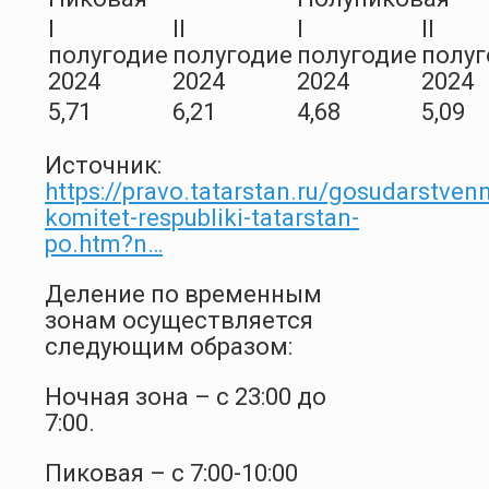
I
II
I
II
полугодие
полугодие
полугодие
полуг
2024
2024
2024
2024
5,71
6,21
4,68
5,09
Источник:
https://pravo.tatarstan.ru/gosudarstvenn
komitet-respubliki-tatarstan-
po.htm?n…
Деление по временным
зонам осуществляется
следующим образом:
Ночная зона – с 23:00 до
7:00.
Пиковая – с 7:00-10:00