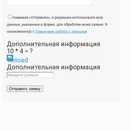
Нажимая «Отправить», я разрешаю использовать мои
данные, указанные в форме, для обработки моей заявки. Я
ознакомлен(а) с
Правилами работы с данными
.
Дополнительная информация
10 * 4 = ?
Please
Дополнительная информация
enter
the
characters
shown
in
the
CAPTCHA
to
ensure