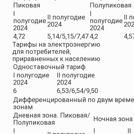
Пиковая
Полупиковая
I
I
II полугодие
II 
полугодие
полугодие
2024
20
2024
2024
4,72
5,14/5,15/7,47
4,2
4,5
Тарифы на электроэнергию
для потребителей,
приравненных к населению
Одноставочный тариф
I полугодие
II полугодие
2024
2024
6
6,53/6,54/9,50
Дифференцированный по двум врем
зонам
Дневная зона. Пиковая/
Ночная зона
Полупиковая
I
I
II