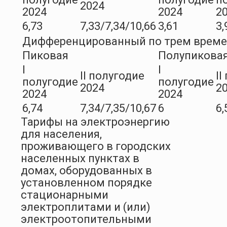
2024
2024
2024
2
6,73
7,33/7,34/10,66
3,61
3,
Дифференцированный по трем врем
Пиковая
Полупикова
I
I
II полугодие
II
полугодие
полугодие
2024
2
2024
2024
6,74
7,34/7,35/10,67
6
6,
Тарифы на электроэнергию
для населения,
проживающего в городских
населенных пунктах в
домах, оборудованных в
установленном порядке
стационарными
электроплитами и (или)
электроотопительными