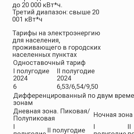
до 20 000 кВт*ч.
Третий диапазон: свыше 20
001 кВт*ч
Тарифы на электроэнергию
для населения,
проживающего в городских
населенных пунктах
Одноставочный тариф
I полугодие
II полугодие
2024
2024
6
6,53/6,54/9,50
Дифференцированный по двум врем
зонам
Дневная зона. Пиковая/
Ночная зона
Полупиковая
I
I
II
II полугодие
полугодие
полугодие
п