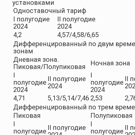
установками
Одноставочный тариф
I полугодие
II полугодие
2024
2024
4,2
4,57/4,58/6,65
Дифференцированный по двум врем
зонам
Дневная зона.
Ночная зона
Пиковая/Полупиковая
I
I
II полугодие
II 
полугодие
полугодие
2024
20
2024
2024
4,71
5,13/5,14/7,46
2,53
2,7
Дифференцированный по трем врем
Пиковая
Полупиковая
I
I
II полугодие
II 
полугодие
полугодие
2024
20