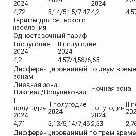
2024
2024
4,72
5,14/5,15/7,47
4,2
4,5
Тарифы для сельского
населения
Одноставочный тариф
I полугодие
II полугодие
2024
2024
4,2
4,57/4,58/6,65
Дифференцированный по двум врем
зонам
Дневная зона.
Ночная зона
Пиковая/Полупиковая
I
I
II полугодие
II 
полугодие
полугодие
2024
20
2024
2024
4,71
5,13/5,14/7,46
2,53
2,7
Дифференцированный по трем врем