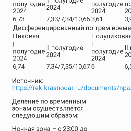
II полугодие
полугодие
полугодие
п
2024
2024
2024
2
6,73
7,33/7,34/10,66
3,61
3,
Дифференцированный по трем врем
Пиковая
Полупикова
I
I
II полугодие
II
полугодие
полугодие
2024
2
2024
2024
6,74
7,34/7,35/10,67
6
6,
Источник:
https://rek.krasnodar.ru/documents/npa
Деление по временным
зонам осуществляется
следующим образом:
Ночная зона – с 23:00 до