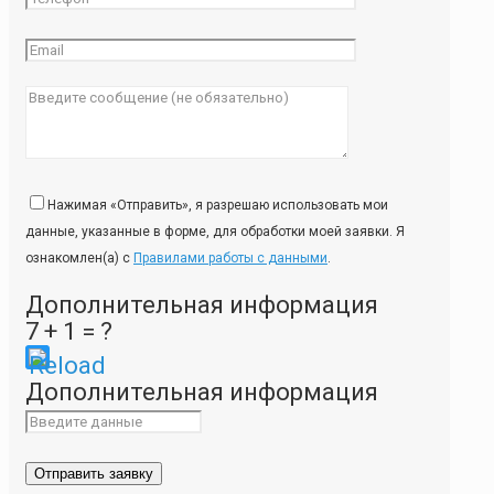
Нажимая «Отправить», я разрешаю использовать мои
данные, указанные в форме, для обработки моей заявки. Я
ознакомлен(а) с
Правилами работы с данными
.
Дополнительная информация
7 + 1 = ?
Please
Дополнительная информация
enter
the
characters