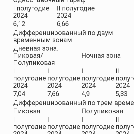
I полугодие
II полугодие
2024
2024
6,12
6,66
Дифференцированный по двум
временным зонам
Дневная зона.
Пиковая/
Ночная зона
Полупиковая
I
II
I
II
полугодие
полугодие
полугодие
полуг
2024
2024
2024
2024
7,04
7,66
4,9
5,33
Дифференцированный по трем врем
Пиковая
Полупиковая
I
II
I
II
полугодие
полугодие
полугодие
полуг
2024
2024
2024
2024