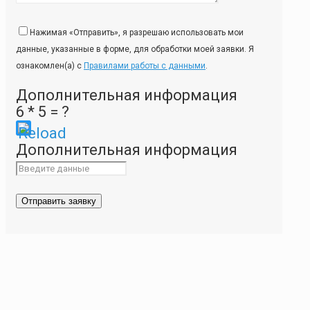
Нажимая «Отправить», я разрешаю использовать мои
данные, указанные в форме, для обработки моей заявки. Я
ознакомлен(а) с
Правилами работы с данными
.
Дополнительная информация
6 * 5 = ?
Please
Дополнительная информация
enter
the
characters
shown
in
the
CAPTCHA
to
ensure