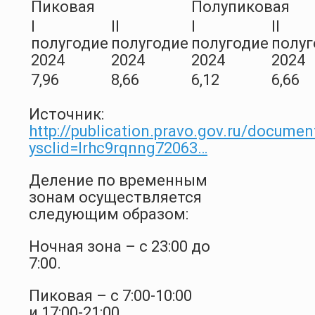
Пиковая
Полупиковая
I
II
I
II
полугодие
полугодие
полугодие
полуг
2024
2024
2024
2024
7,96
8,66
6,12
6,66
Источник:
http://publication.pravo.gov.ru/docum
ysclid=lrhc9rqnng72063…
Деление по временным
зонам осуществляется
следующим образом:
Ночная зона – с 23:00 до
7:00.
Пиковая – с 7:00-10:00
и 17:00-21:00.