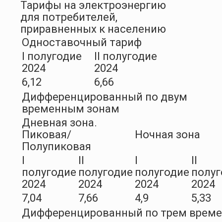
Тарифы на электроэнергию
для потребителей,
приравненных к населению
Одноставочный тариф
I полугодие
II полугодие
2024
2024
6,12
6,66
Дифференцированный по двум
временным зонам
Дневная зона.
Пиковая/
Ночная зона
Полупиковая
I
II
I
II
полугодие
полугодие
полугодие
полуг
2024
2024
2024
2024
7,04
7,66
4,9
5,33
Дифференцированный по трем врем