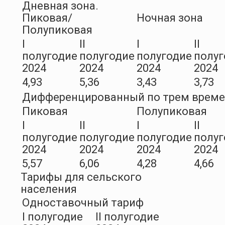
Дневная зона.
Пиковая/
Ночная зона
Полупиковая
I
II
I
II
полугодие
полугодие
полугодие
полуг
2024
2024
2024
2024
4,93
5,36
3,43
3,73
Дифференцированный по трем врем
Пиковая
Полупиковая
I
II
I
II
полугодие
полугодие
полугодие
полуг
2024
2024
2024
2024
5,57
6,06
4,28
4,66
Тарифы для сельского
населения
Одноставочный тариф
I полугодие
II полугодие