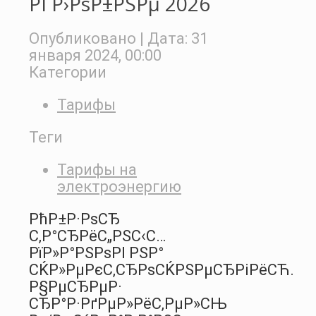
РІ Р›РѕР±РЅРµ 2026
Опубликовано
| Дата:
31
января 2024, 00:00
Категории
Тарифы
Теги
Тарифы на
электроэнергию
РћР±Р·РѕСЂ
С‚Р°СЂРёС„РЅС‹С…
РїР»Р°РЅРѕРІ РЅР°
СЌР»РµРєС‚СЂРѕСЌРЅРµСЂРіРёСЋ.
Р§РµСЂРµР·
СЂР°Р·РґРµР»РёС‚РµР»СЊ