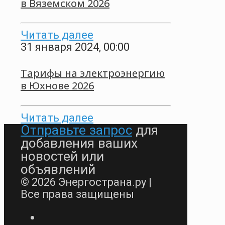
в Вяземском 2026
Читать далее
31 января 2024, 00:00
Тарифы на электроэнергию
в Юхнове 2026
Читать далее
Отправьте запрос
для
добавления ваших
новостей или
объявлений
© 2026 Энергострана.ру |
Все права защищены