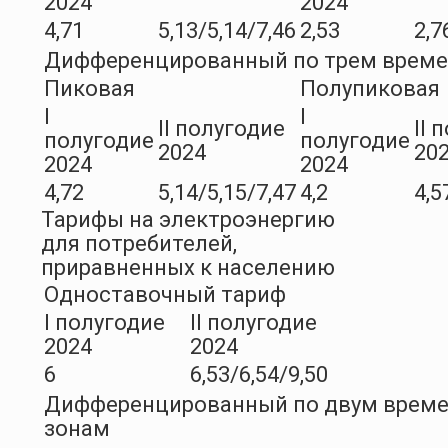
2024
2024
4,71
5,13/5,14/7,46
2,53
2,7
Дифференцированный по трем врем
Пиковая
Полупиковая
I
I
II полугодие
II 
полугодие
полугодие
2024
20
2024
2024
4,72
5,14/5,15/7,47
4,2
4,5
Тарифы на электроэнергию
для потребителей,
приравненных к населению
Одноставочный тариф
I полугодие
II полугодие
2024
2024
6
6,53/6,54/9,50
Дифференцированный по двум врем
зонам