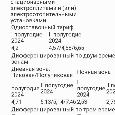
стационарными
электроплитами и (или)
электроотопительными
установками
Одноставочный тариф
I полугодие
II полугодие
2024
2024
4,2
4,57/4,58/6,65
Дифференцированный по двум врем
зонам
Дневная зона.
Ночная зона
Пиковая/Полупиковая
I
I
II полугодие
II 
полугодие
полугодие
2024
20
2024
2024
4,71
5,13/5,14/7,46
2,53
2,7
Дифференцированный по трем врем