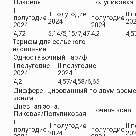
Пиковая
Полупиковая
I
I
II полугодие
II 
полугодие
полугодие
2024
20
2024
2024
4,72
5,14/5,15/7,47
4,2
4,5
Тарифы для сельского
населения
Одноставочный тариф
I полугодие
II полугодие
2024
2024
4,2
4,57/4,58/6,65
Дифференцированный по двум врем
зонам
Дневная зона.
Ночная зона
Пиковая/Полупиковая
I
I
II полугодие
II 
полугодие
полугодие
2024
20