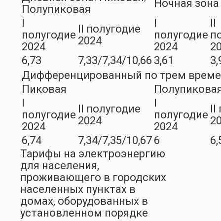
Ночная зона
Полупиковая
I
I
II
II полугодие
полугодие
полугодие
п
2024
2024
2024
2
6,73
7,33/7,34/10,66
3,61
3,
Дифференцированный по трем врем
Пиковая
Полупикова
I
I
II полугодие
II
полугодие
полугодие
2024
2
2024
2024
6,74
7,34/7,35/10,67
6
6,
Тарифы на электроэнергию
для населения,
проживающего в городских
населенных пунктах в
домах, оборудованных в
установленном порядке