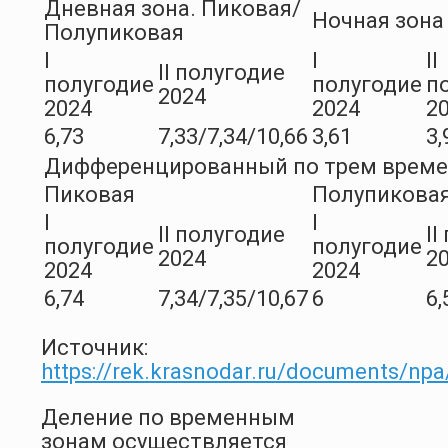
Дневная зона. Пиковая/
Ночная зона
Полупиковая
I
I
II
II полугодие
полугодие
полугодие
п
2024
2024
2024
2
6,73
7,33/7,34/10,66
3,61
3,
Дифференцированный по трем врем
Пиковая
Полупикова
I
I
II полугодие
II
полугодие
полугодие
2024
2
2024
2024
6,74
7,34/7,35/10,67
6
6,
Источник:
https://rek.krasnodar.ru/documents/npa
Деление по временным
зонам осуществляется