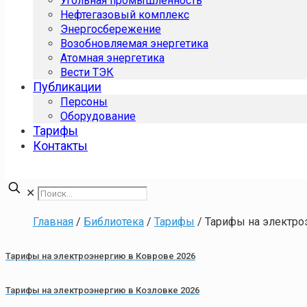
Угольная промышленность
Нефтегазовый комплекс
Энергосбережение
Возобновляемая энергетика
Атомная энергетика
Вести ТЭК
Публикации
Персоны
Оборудование
Тарифы
Контакты
✕
Главная
/
Библиотека
/
Тарифы
/
Тарифы на электр
Тарифы на электроэнергию в Коврове 2026
Тарифы на электроэнергию в Козловке 2026