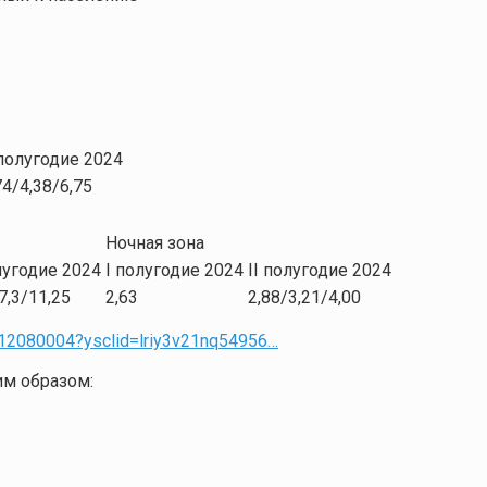
 полугодие 2024
74/4,38/6,75
Ночная зона
лугодие 2024
I полугодие 2024
II полугодие 2024
7,3/11,25
2,63
2,88/3,21/4,00
2312080004?ysclid=lriy3v21nq54956…
м образом: