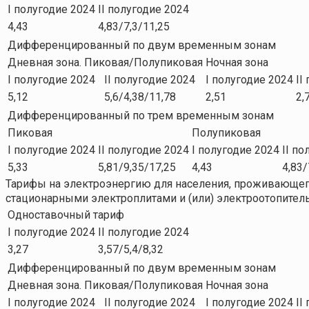
I полугодие 2024
II полугодие 2024
4,43
4,83/7,3/11,25
Дифференцированный по двум временным зонам
Дневная зона. Пиковая/Полупиковая
Ночная зона
I полугодие 2024
II полугодие 2024
I полугодие 2024
II
5,12
5,6/4,38/11,78
2,51
2,
Дифференцированный по трем временным зонам
Пиковая
Полупиковая
I полугодие 2024
II полугодие 2024
I полугодие 2024
II по
5,33
5,81/9,35/17,25
4,43
4,83/
Тарифы на электроэнергию для населения, проживающего
стационарными электроплитами и (или) электроотопите
Одноставочный тариф
I полугодие 2024
II полугодие 2024
3,27
3,57/5,4/8,32
Дифференцированный по двум временным зонам
Дневная зона. Пиковая/Полупиковая
Ночная зона
I полугодие 2024
II полугодие 2024
I полугодие 2024
II