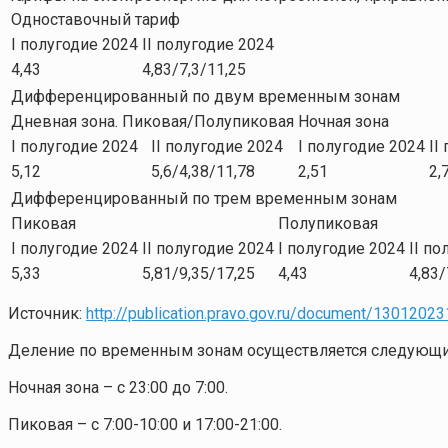
Одноставочный тариф
I полугодие 2024
II полугодие 2024
4,43
4,83/7,3/11,25
Дифференцированный по двум временным зонам
Дневная зона. Пиковая/Полупиковая
Ночная зона
I полугодие 2024
II полугодие 2024
I полугодие 2024
II
5,12
5,6/4,38/11,78
2,51
2,
Дифференцированный по трем временным зонам
Пиковая
Полупиковая
I полугодие 2024
II полугодие 2024
I полугодие 2024
II по
5,33
5,81/9,35/17,25
4,43
4,83/
Источник:
http://publication.pravo.gov.ru/document/130120
Деление по временным зонам осуществляется следующи
Ночная зона – с 23:00 до 7:00.
Пиковая – с 7:00-10:00 и 17:00-21:00.