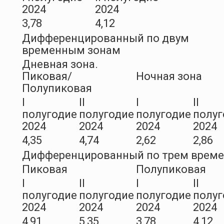
2024
2024
3,78
4,12
Дифференцированный по двум
временным зонам
Дневная зона.
Пиковая/
Ночная зона
Полупиковая
I
II
I
II
полугодие
полугодие
полугодие
полуг
2024
2024
2024
2024
4,35
4,74
2,62
2,86
Дифференцированный по трем врем
Пиковая
Полупиковая
I
II
I
II
полугодие
полугодие
полугодие
полуг
2024
2024
2024
2024
4,91
5,35
3,78
4,12