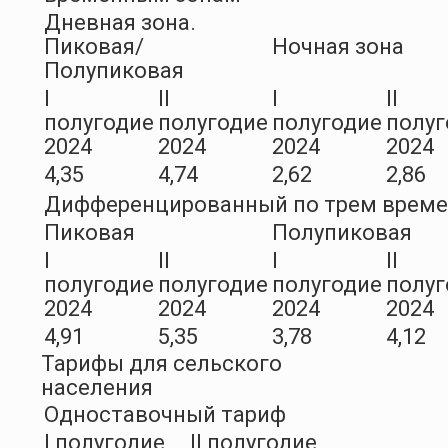
Дневная зона.
Пиковая/
Ночная зона
Полупиковая
I
II
I
II
полугодие
полугодие
полугодие
полуг
2024
2024
2024
2024
4,35
4,74
2,62
2,86
Дифференцированный по трем врем
Пиковая
Полупиковая
I
II
I
II
полугодие
полугодие
полугодие
полуг
2024
2024
2024
2024
4,91
5,35
3,78
4,12
Тарифы для сельского
населения
Одноставочный тариф
I полугодие
II полугодие