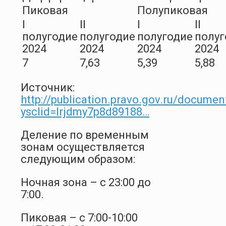
Пиковая
Полупиковая
I
II
I
II
полугодие
полугодие
полугодие
полуг
2024
2024
2024
2024
7
7,63
5,39
5,88
Источник:
http://publication.pravo.gov.ru/docum
ysclid=lrjdmy7p8d89188…
Деление по временным
зонам осуществляется
следующим образом:
Ночная зона – с 23:00 до
7:00.
Пиковая – с 7:00-10:00