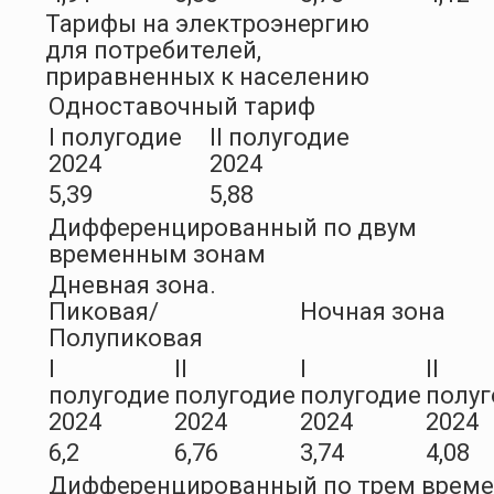
Тарифы на электроэнергию
для потребителей,
приравненных к населению
Одноставочный тариф
I полугодие
II полугодие
2024
2024
5,39
5,88
Дифференцированный по двум
временным зонам
Дневная зона.
Пиковая/
Ночная зона
Полупиковая
I
II
I
II
полугодие
полугодие
полугодие
полуг
2024
2024
2024
2024
6,2
6,76
3,74
4,08
Дифференцированный по трем врем