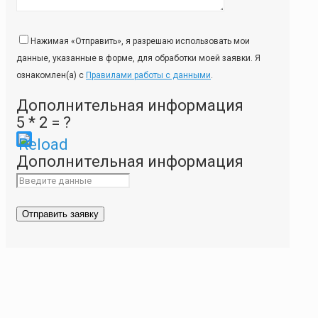
Нажимая «Отправить», я разрешаю использовать мои
данные, указанные в форме, для обработки моей заявки. Я
ознакомлен(а) с
Правилами работы с данными
.
Дополнительная информация
5 * 2 = ?
Please
Дополнительная информация
enter
the
characters
shown
in
the
CAPTCHA
to
ensure