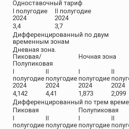
Одноставочный тариф
I полугодие
II полугодие
2024
2024
3,4
3,7
Дифференцированный по двум
временным зонам
Дневная зона.
Пиковая/
Ночная зона
Полупиковая
I
II
I
II
полугодие
полугодие
полугодие
полуг
2024
2024
2024
2024
4,142
4,41
1,873
2,099
Дифференцированный по трем врем
Пиковая
Полупиковая
I
II
I
II
полугодие
полугодие
полугодие
полуг