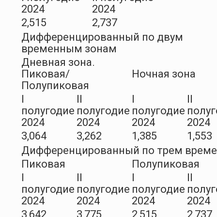
2024
2024
2,515
2,737
Дифференцированный по двум
временным зонам
Дневная зона.
Пиковая/
Ночная зона
Полупиковая
I
II
I
II
полугодие
полугодие
полугодие
полуг
2024
2024
2024
2024
3,064
3,262
1,385
1,553
Дифференцированный по трем врем
Пиковая
Полупиковая
I
II
I
II
полугодие
полугодие
полугодие
полуг
2024
2024
2024
2024
3,642
3,775
2,515
2,737