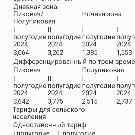
Дневная зона.
Пиковая/
Ночная зона
Полупиковая
I
II
I
II
полугодие
полугодие
полугодие
полуг
2024
2024
2024
2024
3,064
3,262
1,385
1,553
Дифференцированный по трем врем
Пиковая
Полупиковая
I
II
I
II
полугодие
полугодие
полугодие
полуг
2024
2024
2024
2024
3,642
3,775
2,515
2,737
Тарифы для сельского
населения
Одноставочный тариф
I полугодие
II полугодие