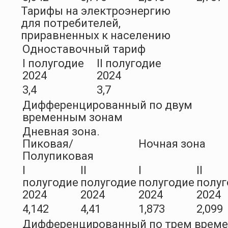
Тарифы на электроэнергию
для потребителей,
приравненных к населению
Одноставочный тариф
I полугодие
II полугодие
2024
2024
3,4
3,7
Дифференцированный по двум
временным зонам
Дневная зона.
Пиковая/
Ночная зона
Полупиковая
I
II
I
II
полугодие
полугодие
полугодие
полуг
2024
2024
2024
2024
4,142
4,41
1,873
2,099
Дифференцированный по трем врем