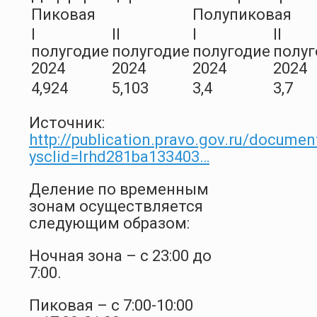
Пиковая
Полупиковая
I
II
I
II
полугодие
полугодие
полугодие
полуг
2024
2024
2024
2024
4,924
5,103
3,4
3,7
Источник:
http://publication.pravo.gov.ru/docum
ysclid=lrhd281ba133403…
Деление по временным
зонам осуществляется
следующим образом:
Ночная зона – с 23:00 до
7:00.
Пиковая – с 7:00-10:00