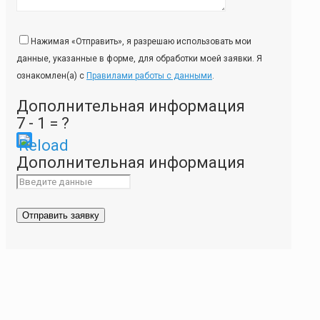
Нажимая «Отправить», я разрешаю использовать мои
данные, указанные в форме, для обработки моей заявки. Я
ознакомлен(а) с
Правилами работы с данными
.
Дополнительная информация
7 - 1 = ?
Please
Дополнительная информация
enter
the
characters
shown
in
the
CAPTCHA
to
ensure