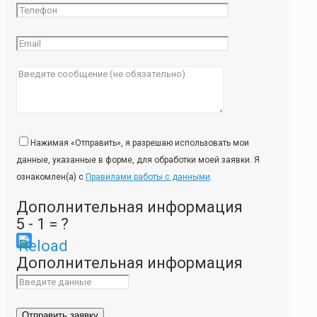
Нажимая «Отправить», я разрешаю использовать мои
данные, указанные в форме, для обработки моей заявки. Я
ознакомлен(а) с
Правилами работы с данными
.
Дополнительная информация
5 - 1 = ?
Please
Дополнительная информация
enter
the
characters