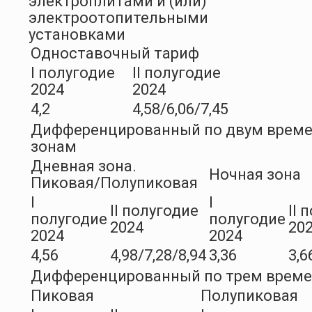
электроплитами и (или)
электроотопительными
установками
Одноставочный тариф
I полугодие
II полугодие
2024
2024
4,2
4,58/6,06/7,45
Дифференцированный по двум врем
зонам
Дневная зона.
Ночная зона
Пиковая/Полупиковая
I
I
II полугодие
II 
полугодие
полугодие
2024
20
2024
2024
4,56
4,98/7,28/8,94
3,36
3,6
Дифференцированный по трем врем
Пиковая
Полупиковая