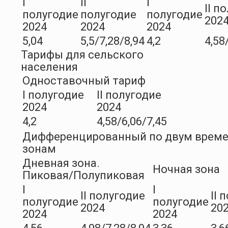
I
II
I
II п
полугодие
полугодие
полугодие
202
2024
2024
2024
5,04
5,5/7,28/8,94
4,2
4,58
Тарифы для сельского
населения
Одноставочный тариф
I полугодие
II полугодие
2024
2024
4,2
4,58/6,06/7,45
Дифференцированный по двум врем
зонам
Дневная зона.
Ночная зона
Пиковая/Полупиковая
I
I
II полугодие
II 
полугодие
полугодие
2024
20
2024
2024