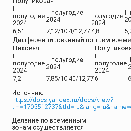
Полупиковая
I
I
II полугодие
II
полугодие
полугодие
2024
2
2024
2024
6,51
7,12/10,4/12,77
4,8
5,
Дифференцированный по трем врем
Пиковая
Полупиков
I
I
II полугодие
полугодие
полугодие
2024
2024
2024
7,2
7,85/10,40/12,77
6
6
Источник:
https://docs.yandex.ru/docs/view?
tm=1705512737&tld=ru&lang=ru&name=
Деление по временным
зонам осуществляется