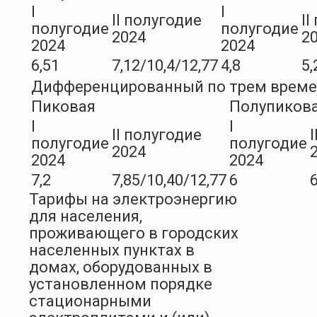
I
I
II полугодие
II
полугодие
полугодие
2024
2
2024
2024
6,51
7,12/10,4/12,77
4,8
5,
Дифференцированный по трем врем
Пиковая
Полупиков
I
I
II полугодие
полугодие
полугодие
2024
2024
2024
7,2
7,85/10,40/12,77
6
6
Тарифы на электроэнергию
для населения,
проживающего в городских
населенных пунктах в
домах, оборудованных в
установленном порядке
стационарными