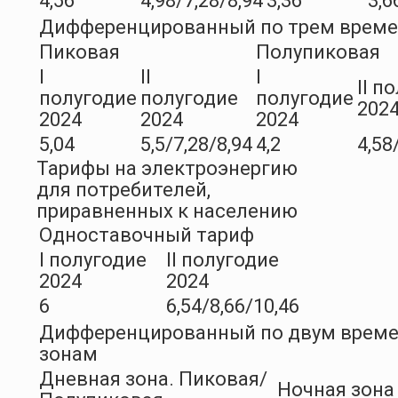
4,56
4,98/7,28/8,94
3,36
3,6
Дифференцированный по трем врем
Пиковая
Полупиковая
I
II
I
II п
полугодие
полугодие
полугодие
202
2024
2024
2024
5,04
5,5/7,28/8,94
4,2
4,58
Тарифы на электроэнергию
для потребителей,
приравненных к населению
Одноставочный тариф
I полугодие
II полугодие
2024
2024
6
6,54/8,66/10,46
Дифференцированный по двум врем
зонам
Дневная зона. Пиковая/
Ночная зона