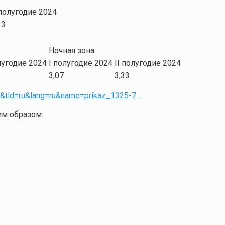
 полугодие 2024
33
Ночная зона
лугодие 2024
I полугодие 2024
II полугодие 2024
3,07
3,33
5&tld=ru&lang=ru&name=prikaz_1325-7…
м образом: