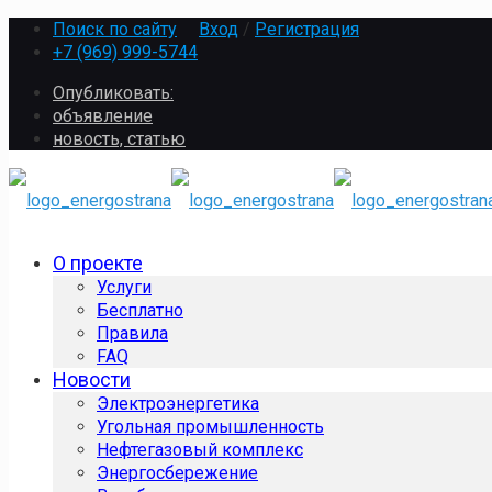
Поиск по сайту
Вход
/
Регистрация
+7 (969) 999-5744
Опубликовать:
объявление
новость, статью
О проекте
Услуги
Бесплатно
Правила
FAQ
Новости
Электроэнергетика
Угольная промышленность
Нефтегазовый комплекс
Энергосбережение