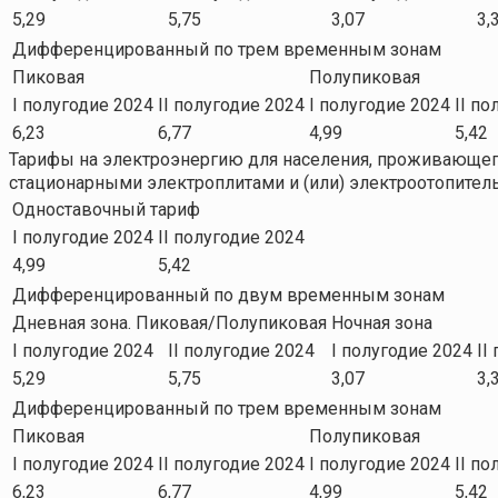
5,29
5,75
3,07
3,
Дифференцированный по трем временным зонам
Пиковая
Полупиковая
I полугодие 2024
II полугодие 2024
I полугодие 2024
II по
6,23
6,77
4,99
5,42
Тарифы на электроэнергию для населения, проживающего
стационарными электроплитами и (или) электроотопите
Одноставочный тариф
I полугодие 2024
II полугодие 2024
4,99
5,42
Дифференцированный по двум временным зонам
Дневная зона. Пиковая/Полупиковая
Ночная зона
I полугодие 2024
II полугодие 2024
I полугодие 2024
II
5,29
5,75
3,07
3,
Дифференцированный по трем временным зонам
Пиковая
Полупиковая
I полугодие 2024
II полугодие 2024
I полугодие 2024
II по
6,23
6,77
4,99
5,42