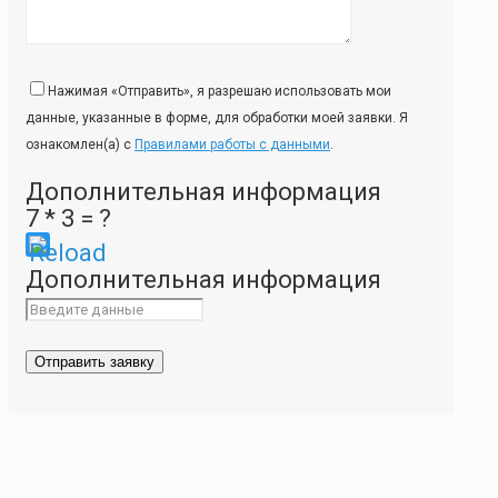
Нажимая «Отправить», я разрешаю использовать мои
данные, указанные в форме, для обработки моей заявки. Я
ознакомлен(а) с
Правилами работы с данными
.
Дополнительная информация
7 * 3 = ?
Please
Дополнительная информация
enter
the
characters
shown
in
the
CAPTCHA
to