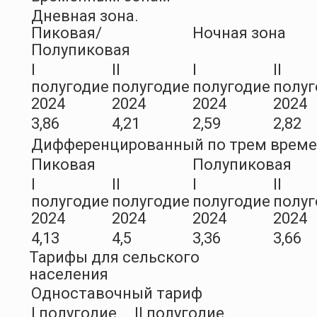
Дневная зона.
Пиковая/
Ночная зона
Полупиковая
I
II
I
II
полугодие
полугодие
полугодие
полуг
2024
2024
2024
2024
3,86
4,21
2,59
2,82
Дифференцированный по трем врем
Пиковая
Полупиковая
I
II
I
II
полугодие
полугодие
полугодие
полуг
2024
2024
2024
2024
4,13
4,5
3,36
3,66
Тарифы для сельского
населения
Одноставочный тариф
I полугодие
II полугодие