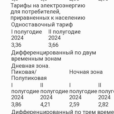
Тарифы на электроэнергию
для потребителей,
приравненных к населению
Одноставочный тариф
I полугодие
II полугодие
2024
2024
3,36
3,66
Дифференцированный по двум
временным зонам
Дневная зона.
Пиковая/
Ночная зона
Полупиковая
I
II
I
II
полугодие
полугодие
полугодие
полуг
2024
2024
2024
2024
3,86
4,21
2,59
2,82
Дифференцированный по трем врем