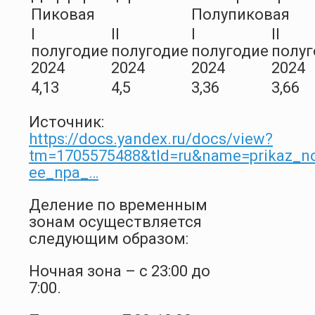
Пиковая
Полупиковая
I
II
I
II
полугодие
полугодие
полугодие
полуг
2024
2024
2024
2024
4,13
4,5
3,36
3,66
Источник:
https://docs.yandex.ru/docs/view?
tm=1705575488&tld=ru&name=prikaz_n
ee_npa_…
Деление по временным
зонам осуществляется
следующим образом:
Ночная зона – с 23:00 до
7:00.