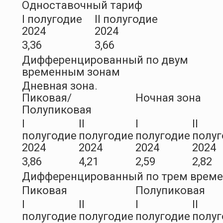
Одноставочный тариф
I полугодие
II полугодие
2024
2024
3,36
3,66
Дифференцированный по двум
временным зонам
Дневная зона.
Пиковая/
Ночная зона
Полупиковая
I
II
I
II
полугодие
полугодие
полугодие
полуг
2024
2024
2024
2024
3,86
4,21
2,59
2,82
Дифференцированный по трем врем
Пиковая
Полупиковая
I
II
I
II
полугодие
полугодие
полугодие
полуг