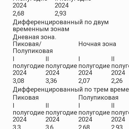
2024
2024
2,68
2,93
Дифференцированный по двум
временным зонам
Дневная зона.
Пиковая/
Ночная зона
Полупиковая
I
II
I
II
полугодие
полугодие
полугодие
полуг
2024
2024
2024
2024
3,08
3,36
2,07
2,26
Дифференцированный по трем врем
Пиковая
Полупиковая
I
II
I
II
полугодие
полугодие
полугодие
полуг
2024
2024
2024
2024
3,3
3,6
2,68
2,93